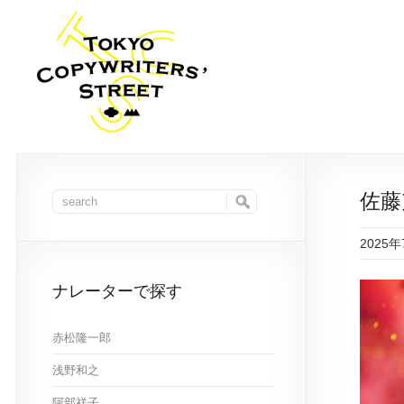
佐藤
2025
ナレーターで探す
赤松隆一郎
浅野和之
阿部祥子