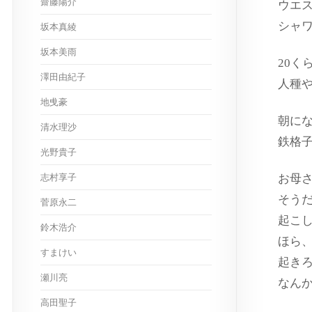
齋藤陽介
ウエ
シャ
坂本真綾
坂本美雨
20く
澤田由紀子
人種
地曵豪
朝に
清水理沙
鉄格
光野貴子
志村享子
お母
そう
菅原永二
起こ
鈴木浩介
ほら
すまけい
起き
瀬川亮
なん
高田聖子