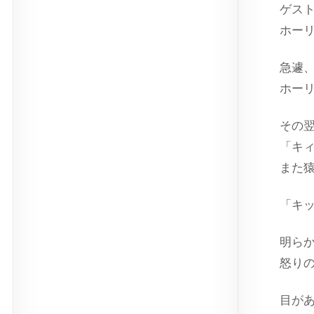
ゲス
ホー
急遽
ホー
その
「キ
また
「キ
明ら
怒り
目が