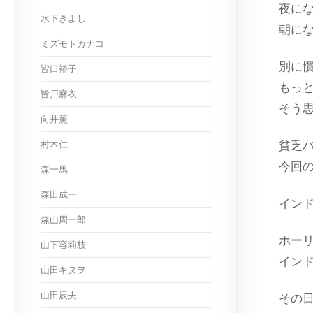
夜に
水下きよし
朝に
ミズモトカナコ
別に
皆口裕子
もっ
皆戸麻衣
そう
向井薫
村木仁
貧乏
今回
森一馬
森田成一
イン
森山周一郎
ホー
山下容莉枝
イン
山田キヌヲ
山田辰夫
その