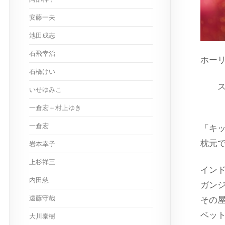
安藤一夫
池田成志
石飛幸治
ホー
石橋けい
ス
いせゆみこ
一倉宏＋村上ゆき
一倉宏
「キ
枕元
岩本幸子
上杉祥三
イン
内田慈
ガン
遠藤守哉
その
ベッ
大川泰樹