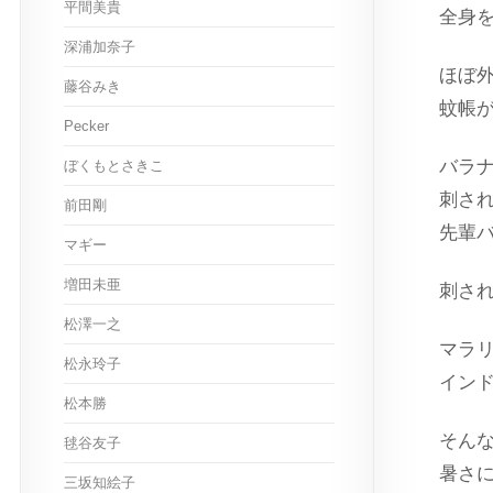
平間美貴
全身を
深浦加奈子
ほぼ
藤谷みき
蚊帳
Pecker
バラ
ぼくもとさきこ
刺さ
前田剛
先輩
マギー
増田未亜
刺さ
松澤一之
マラ
松永玲子
イン
松本勝
そん
毬谷友子
暑さ
三坂知絵子