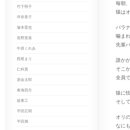
毎朝
竹下明子
猿は
坪井章子
バラ
塚本晋也
噛ま
長野里美
先輩
中原くれあ
西尾まり
誰か
そこ
仁科貴
全員
原金太郎
春海四方
猿に
坂東工
そし
平田広明
オリ
平田満
なに