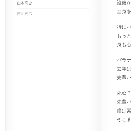
誰彼
山本高史
全身
吉川純広
特に
もっ
身も
バラ
去年
先輩
死ぬ
先輩
僕は
そこ