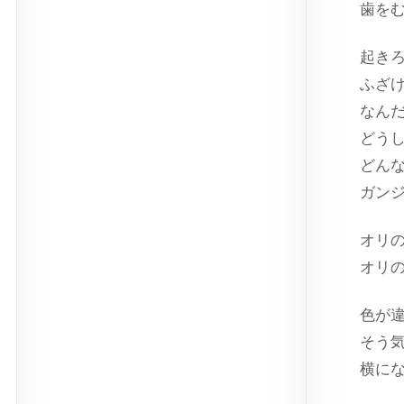
歯を
起き
ふざ
なん
どう
どん
ガン
オリ
オリ
色が
そう
横に