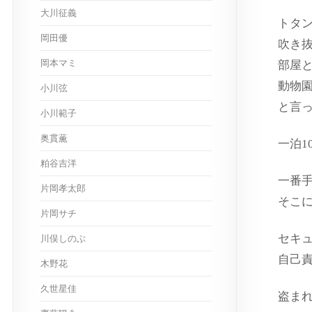
大川征義
トタ
岡田優
吹き
岡本マミ
部屋
動物
小川弦
と言
小川範子
奥貫薫
一泊1
粕谷吉洋
一番
片岡孝太郎
そこ
片岡サチ
セキ
川俣しのぶ
自己
木野花
久世星佳
盗ま