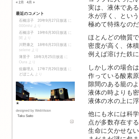
« 2月
4月 »
実は、液体であ
最近のコメント
氷が浮く、とい
石橋涼子 20年9月27日放送
に
極めて特殊なの
000mhz
より
石橋涼子 19年6月30日放送
に
ほとんどの物質
関
より
密度が高く、体
川野康之 18年6月23日放送
に
selene
より
例えば溶けた鉄
薄景子 18年3月25日放送
に
Oura
より
しかし水の場合
佐藤理人 17年7月29日放送
に
どぼこん
より
作っている酸素
隙間のある籠の
液体の時よりも
液体の水の上に
★
designed by WebVision
他にも水には科
Taku Saito
点が多数存在す
生命に欠かせな
まだまだ謎に包