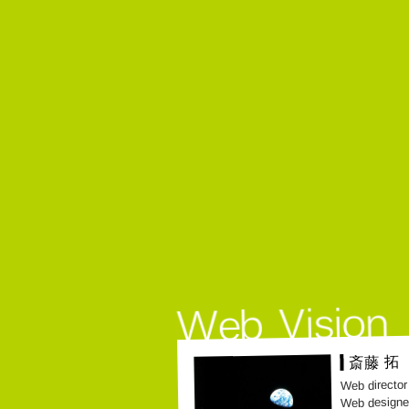
斎藤 拓
Web director
Web designe