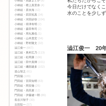
私たちだからこ
小林組・高阪まどか
(8)
小林組・檀上真里奈
(4)
今日だけでなく
小林組・原央海
(42)
水のことを少し
小林組・四宮拓真
(34)
小林組・河田紗弥
(104)
小林組・得津有明
(2)
小林組・森田隼司
(2)
小林組・用丸雅也
(1)
小林組・山本貴宏
(34)
小林組・野村隆文
(32)
澁江俊一 20年
澁江俊一
(667)
澁江組・奥村広乃
(113)
澁江組・松岡康
(106)
澁江組・田中真輝
(101)
澁江組・磯部建多
(102)
道山智之
(61)
門田陽
(189)
門田組・宮田知明
(63)
門田組・岡安徹
(26)
門田組・高田麦
(12)
門田組・伊藤健一郎
(86)
長谷川智子
(30)
古田彰一
(57)