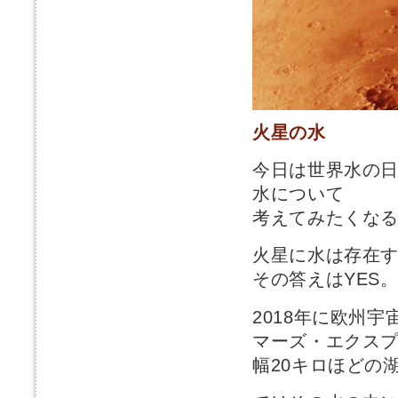
火星の水
今日は世界水の
水について
考えてみたくな
火星に水は存在
その答えはYES
2018年に欧州
マーズ・エクス
幅20キロほどの