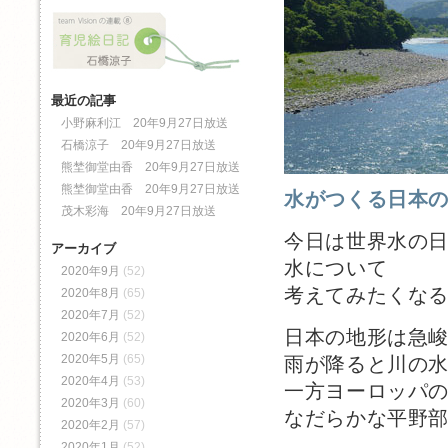
最近の記事
小野麻利江 20年9月27日放送
石橋涼子 20年9月27日放送
熊埜御堂由香 20年9月27日放送
熊埜御堂由香 20年9月27日放送
水がつくる日本
茂木彩海 20年9月27日放送
今日は世界水の
アーカイブ
水について
2020年9月
(52)
考えてみたくな
2020年8月
(65)
2020年7月
(52)
日本の地形は急
2020年6月
(52)
2020年5月
(65)
雨が降ると川の
2020年4月
(53)
一方ヨーロッパ
2020年3月
(60)
なだらかな平野
2020年2月
(57)
2020年1月
(52)