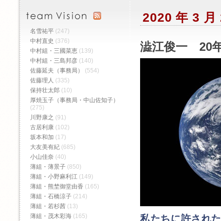
2020 年 3 
名雪祐平
(247)
中村直史
(376)
澁江俊一 20年
中村組・三國菜恵
(139)
中村組・三島邦彦
(140)
佐藤延夫（事務局）
(554)
佐藤理人
(335)
保持壮太郎
(10)
厚焼玉子（事務局・中山佐知子）
(275)
川野康之
(91)
古居利康
(102)
坂本和加
(17)
大友美有紀
(685)
小山佳奈
(40)
薄組・薄景子
(850)
薄組・小野麻利江
(149)
薄組・熊埜御堂由香
(165)
薄組・石橋涼子
(214)
薄組・若杉茜
(13)
薄組・茂木彩海
(165)
私たちに許され