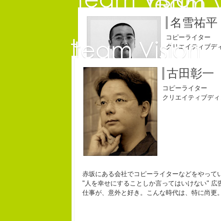
名雪祐平
コピーライター
クリエイティブデ
コピ
保持壮太
古田彰一
コピーライター
コピーライター
クリエイティブディ
初対面の人によく言われる。
長崎県五島市出身
「きれいな名前ですね」
３６歳
Copy writer
こう返す。「ええ、名前だけは」
「五島列島はよいとこ
10周年キャンペーン中です。
すると、初対面の人が笑ってくれる。
みなさん一度お出かけ
ちょっと、気持ちフクザツであるのだが。
beacon communications 勤務
自己紹介ジェネレーターというサイトがある。試しにやっ
赤坂にある会社でコピーライターなどをやって
"人を幸せにすることしか言ってはいけない" 広
こんちゃっ保持壮太郎っていいます。
皆からは「保持壮太郎ピーナッツ」って呼ばれてるよ。
仕事が、意外と好き。こんな時代は、特に尚更
なぜかって言うと前にピーナッツを皆に一粒ずつあげたか
なぜか、皆は喜んでなかったけどね。
ピーナッツ最高！落花生なんて呼ぶなっつーの