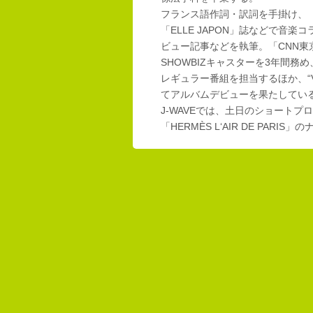
フランス語作詞・訳詞を手掛け、「E
「ELLE JAPON」誌などで音楽
ビュー記事などを執筆。「CNN東
SHOWBIZキャスターを3年間務め
レギュラー番組を担当するほか、“Vi
てアルバムデビューを果たしてい
J-WAVEでは、土日のショートプロ
「HERMÈS L‘AIR DE PAR