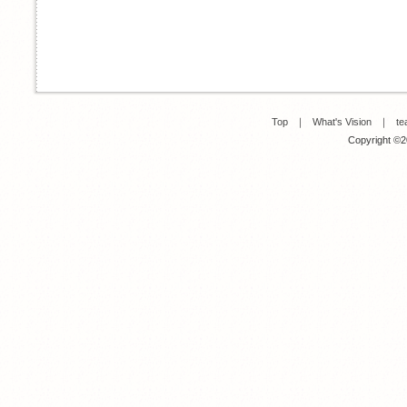
Top
｜
What's Vision
｜
te
Copyright ©20