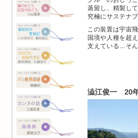
蒸留し、精製し
究極にサステナ
この装置は宇宙
国境や人種を超
支えている…そ
澁江俊一 20年