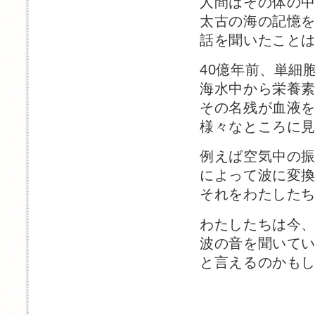
人間はその体の
太古の海の記憶
話を聞いたこと
40億年前、単細
海水中から栄養
その名残が血液
様々なところに
例えば空気中の
によって波に変
それをわたした
わたしたちは今
波の音を聞いて
と言えるのかも