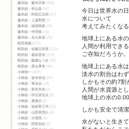
藤本組・藤本宗将
(320)
藤本組・村山覚
(84)
今日は世界水の
藤本組・阿部広太郎
(27)
水について
藤本組・上遠野茜
(9)
考えてみたくな
藤本組・福宿桃香‬
(43)
藤本組・仲澤南
(23)
地球上にある水
藤本組・永久眞規
(26)
蛭田瑞穂
(676)
人間が利用でき
蛭田組・佐藤日登美
(113)
ご存知だろうか
蛭田組・森由里佳
(176)
蛭田組・飯國なつき
(52)
地球上にある水は
蛭田組・星合摩美
(49)
小林慎一
(420)
淡水の割合はわずか
小林組・坂本弥光
(24)
しかもその約7割
小林組・東未歩
(18)
人間が水資源と
小林組・新井奈央
(4)
小林組・伊豆原浩太
(8)
地球上の水の0.0
小林組・廣瀬大
(8)
小林組・波多野三代
(12)
しかも安全で清
小林組・山田英理人
(4)
小林組・大瀧篤
(4)
水がないと生き
小林組・阿部友紀
(8)