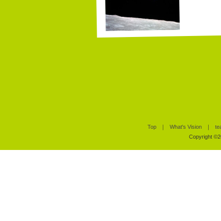
Top
｜
What's Vision
｜
te
Copyright ©20