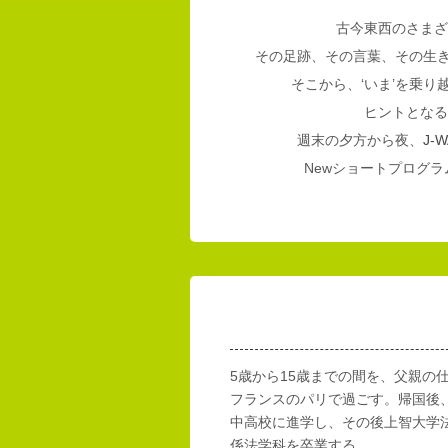
古今東西のさまざ
その足跡、その言葉、その生
そこから、‘いま’を乗
ヒントとなる
週末の夕方から夜、
J-W
Newショートプログラム
5歳から15歳までの間を、父親の
フランスのパリで過ごす。帰国後
中高校に進学し、その後上智大学
係法学科を卒業する。