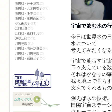
古田組・井手康喬
(1)
古田組・八木田杏子
(27)
古田組・坂本仁
(10)
古田組・細田高広
(15)
小宮由美子
(21)
宇宙で飲む水の
江口順也
(15)
江口組・山口千乃
(4)
今日は世界水の
渋谷三紀
(163)
水について
川田琢磨
(25)
川田組・堀井沙也佳
(4)
考えてみたくな
川田組・川田琢磨
(1)
川田組・藤曲旦子
(10)
宇宙で暮らす宇
日々支えている
それはかなりの
我々地上で暮ら
支えてくれるも
例えば水の技術
国際宇宙ステー
クルーのおしっ