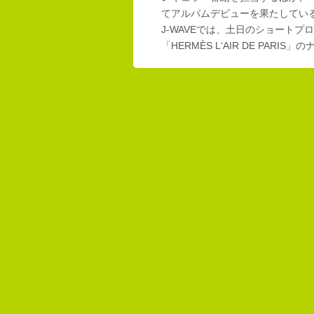
てアルバムデビューを果たしてい
J-WAVEでは、土日のショートプロ
「HERMÈS L‘AIR DE PAR