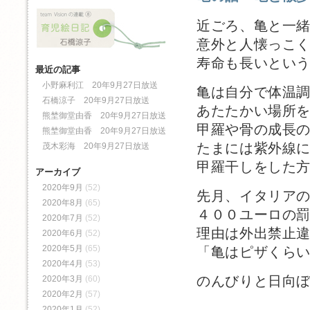
近ごろ、亀と一
意外と人懐っこ
寿命も長いとい
最近の記事
小野麻利江 20年9月27日放送
亀は自分で体温
石橋涼子 20年9月27日放送
あたたかい場所
熊埜御堂由香 20年9月27日放送
甲羅や骨の成長
熊埜御堂由香 20年9月27日放送
たまには紫外線
茂木彩海 20年9月27日放送
甲羅干しをした
アーカイブ
2020年9月
(52)
先月、イタリア
2020年8月
(65)
４００ユーロの
2020年7月
(52)
理由は外出禁止
2020年6月
(52)
2020年5月
(65)
「亀はピザくら
2020年4月
(53)
のんびりと日向
2020年3月
(60)
2020年2月
(57)
2020年1月
(52)