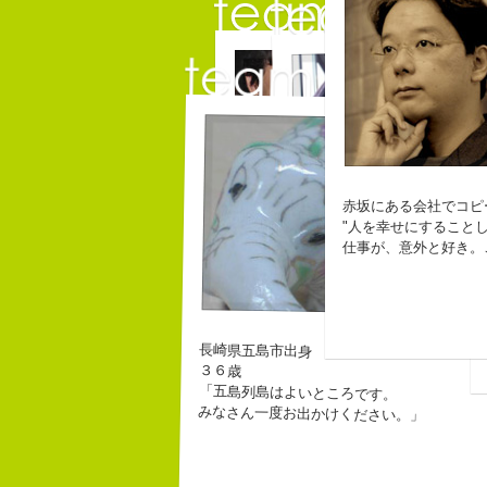
保持
コ
コピーライ
中村直
コピーライター
赤坂にある会社でコピ
"人を幸せにすることし
仕事が、意外と好き。
自己紹介ジェネレーターというサイトがある。
なにがしか書いていられるし
幸せでとっても怖いですが、
こんちゃっ保持壮太郎っていいます。
生きられてる私は幸せなのか
皆からは「保持壮太郎ピーナッツ」って呼ばれ
なぜかって言うと前にピーナッツを皆に一粒ず
長崎県五島市出身
なぜか、皆は喜んでなかったけどね。
３６歳
ピーナッツ最高！落花生なんて呼ぶなっつーの
「五島列島はよいところです。
バカだけどたぶんいいヤツだ。もっとこんな感
みなさん一度お出かけください。」