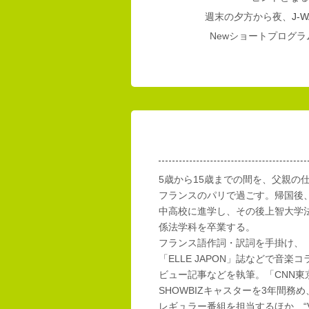
週末の夕方から夜、
J-W
Newショートプログラム
5歳から15歳までの間を、父親の
フランスのパリで過ごす。帰国後
中高校に進学し、その後上智大学
係法学科を卒業する。
フランス語作詞・訳詞を手掛け、「E
「ELLE JAPON」誌などで音楽
ビュー記事などを執筆。「CNN東
SHOWBIZキャスターを3年間務め
レギュラー番組を担当するほか、“Vi