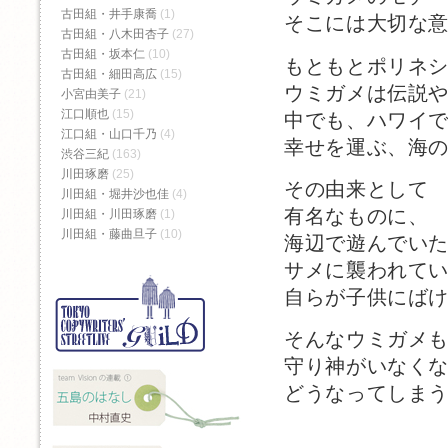
古田組・井手康喬
(1)
そこには大切な
古田組・八木田杏子
(27)
古田組・坂本仁
(10)
もともとポリネ
古田組・細田高広
(15)
ウミガメは伝説
小宮由美子
(21)
江口順也
(15)
中でも、ハワイ
江口組・山口千乃
(4)
幸せを運ぶ、海
渋谷三紀
(163)
川田琢磨
(25)
その由来として
川田組・堀井沙也佳
(4)
有名なものに、
川田組・川田琢磨
(1)
川田組・藤曲旦子
(10)
海辺で遊んでい
サメに襲われて
自らが子供にば
そんなウミガメ
守り神がいなく
どうなってしま