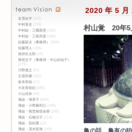
2020 年 5 
名雪祐平
(247)
中村直史
(376)
村山覚 20年5
中村組・三國菜恵
(139)
中村組・三島邦彦
(140)
佐藤延夫（事務局）
(554)
佐藤理人
(335)
保持壮太郎
(10)
厚焼玉子（事務局・中山佐知子）
(275)
川野康之
(91)
古居利康
(102)
坂本和加
(17)
大友美有紀
(685)
小山佳奈
(40)
薄組・薄景子
(850)
薄組・小野麻利江
(149)
薄組・熊埜御堂由香
(165)
薄組・石橋涼子
(214)
薄組・若杉茜
(13)
薄組・茂木彩海
(165)
亀の話 亀有の