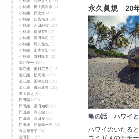
小林組・高阪まどか
(8)
永久眞規 20年
小林組・檀上真里奈
(4)
小林組・原央海
(42)
小林組・四宮拓真
(34)
小林組・河田紗弥
(104)
小林組・得津有明
(2)
小林組・森田隼司
(2)
小林組・用丸雅也
(1)
小林組・山本貴宏
(34)
小林組・野村隆文
(32)
澁江俊一
(667)
澁江組・奥村広乃
(113)
澁江組・松岡康
(106)
澁江組・田中真輝
(101)
澁江組・磯部建多
(102)
道山智之
(61)
門田陽
(189)
門田組・宮田知明
(63)
門田組・岡安徹
(26)
亀の話 ハワイ
門田組・高田麦
(12)
門田組・伊藤健一郎
(86)
ハワイのいたる
長谷川智子
(30)
ウミガメのモチ
古田彰一
(57)