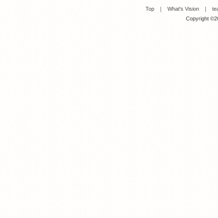
Top
｜
What's Vision
｜
te
Copyright ©20