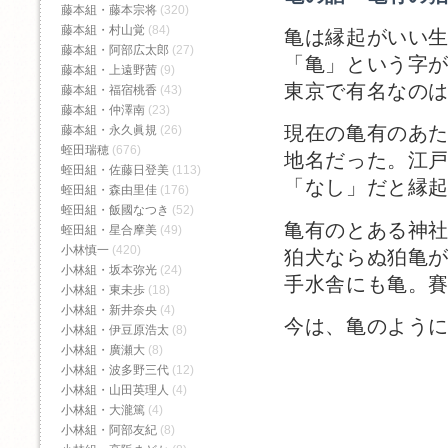
藤本組・藤本宗将
(320)
藤本組・村山覚
(84)
亀は縁起がいい
藤本組・阿部広太郎
(27)
「亀」という字
藤本組・上遠野茜
(9)
東京で有名なの
藤本組・福宿桃香‬
(43)
藤本組・仲澤南
(23)
現在の亀有のあた
藤本組・永久眞規
(26)
蛭田瑞穂
(676)
地名だった。江
蛭田組・佐藤日登美
(113)
「なし」だと縁
蛭田組・森由里佳
(176)
蛭田組・飯國なつき
(52)
亀有のとある神
蛭田組・星合摩美
(49)
小林慎一
(420)
狛犬ならぬ狛亀
小林組・坂本弥光
(24)
手水舎にも亀。
小林組・東未歩
(18)
小林組・新井奈央
(4)
今は、亀のよう
小林組・伊豆原浩太
(8)
小林組・廣瀬大
(8)
小林組・波多野三代
(12)
小林組・山田英理人
(4)
小林組・大瀧篤
(4)
小林組・阿部友紀
(8)