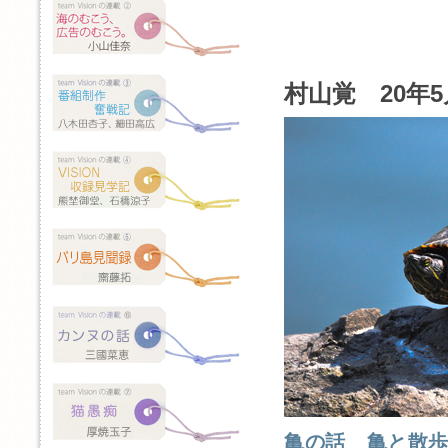
村山覚 20年5
亀の話 亀と散