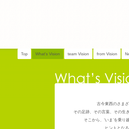
Top
What's Vision
team Vision
from Vision
N
古今東西のさまざ
その足跡、その言葉、その生
そこから、‘いま’を乗
ヒントとなる