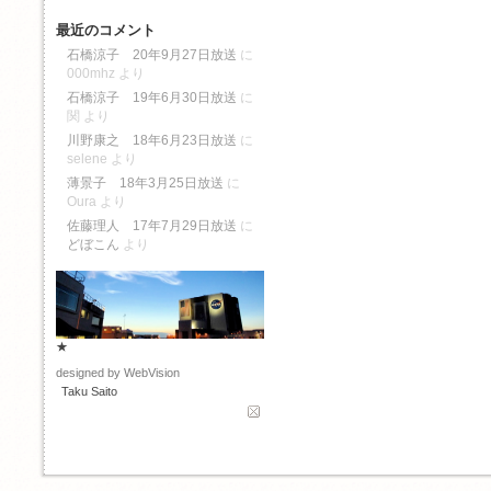
最近のコメント
石橋涼子 20年9月27日放送
に
000mhz
より
石橋涼子 19年6月30日放送
に
関
より
川野康之 18年6月23日放送
に
selene
より
薄景子 18年3月25日放送
に
Oura
より
佐藤理人 17年7月29日放送
に
どぼこん
より
★
designed by WebVision
Taku Saito