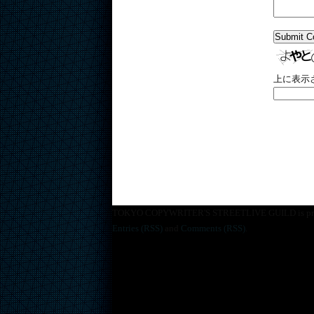
上に表示
TOKYO COPYWRITER'S STREETLIVE GUILD is pro
Entries (RSS)
and
Comments (RSS)
.