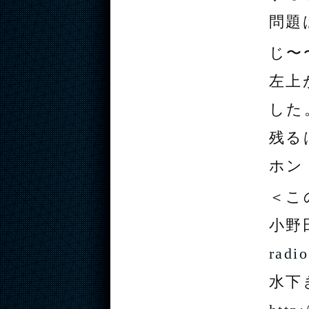
問題
じ〜
左上
した
残る
ホン
＜こ
小野
radi
水下