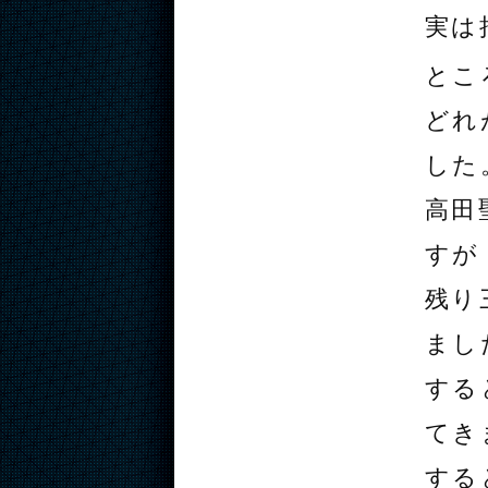
実は
とこ
どれ
した
高田
すが
残り
まし
する
てき
する