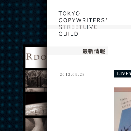
rdo
LIVE
ポケット社
2012.09.28
vision
TOKYO
COPYWRITER'S