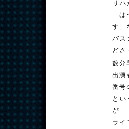
リハ
「は
す」
バス
どさ
数分
出演
番号
とい
が
ライ