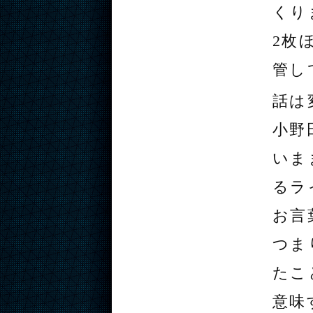
くり
2枚
管し
話は
小野
いま
るラ
お言
つま
たこ
意味