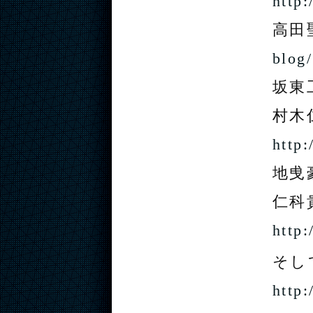
http:
高田
blog/
坂東
村木
http:
地曵
仁科
http
そし
http: