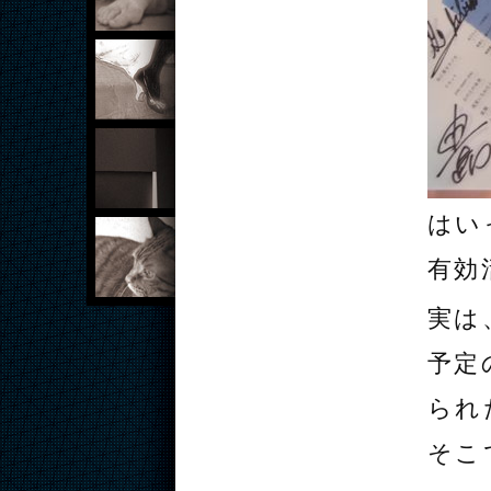
STREETLIVE
大川泰樹
坂東工
はい
中山佐知子
有効
実は
予定
られ
そこ