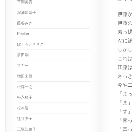
平間美貴
深浦加奈子
伊藤
伊藤
藤谷みき
素っ
Pecker
AI
ぼくもとさきこ
しか
前田剛
これ
マギー
江藤
さっ
増田未亜
今や
松澤一之
「ま
松永玲子
「ま
松本勝
「す
毬谷友子
「素
「真
三坂知絵子