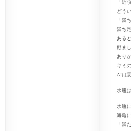
「近
どう
「満
満ち
ある
励ま
あり
キミ
AIは
水瓶
水瓶
海亀
「満