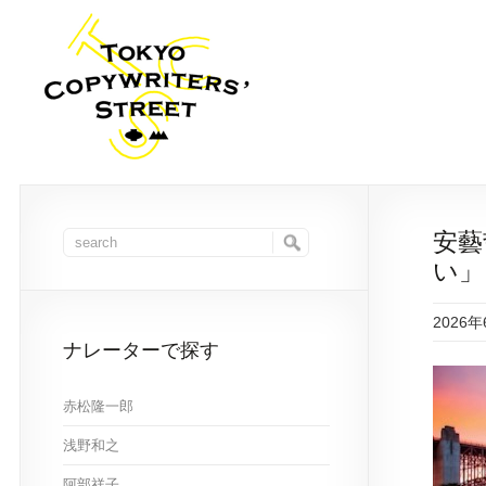
安藝
い」
2026
ナレーターで探す
赤松隆一郎
浅野和之
阿部祥子