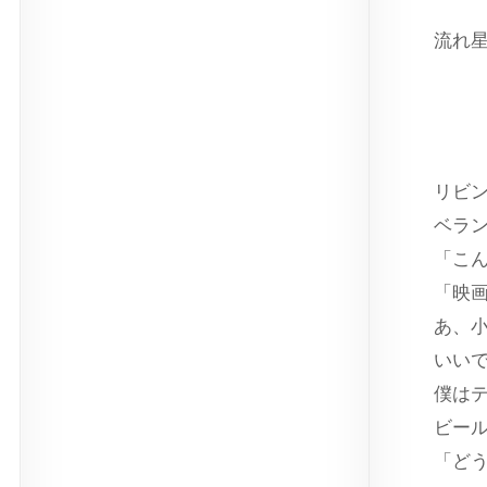
流れ
ス
出
リビ
ベラ
「こ
「映
あ、
いい
僕は
ビー
「ど