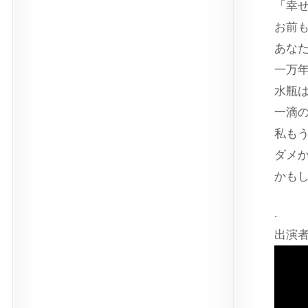
「幸
お前
あなた
一万
水瓶
一滴
私も
ダメ
かも
.
出演