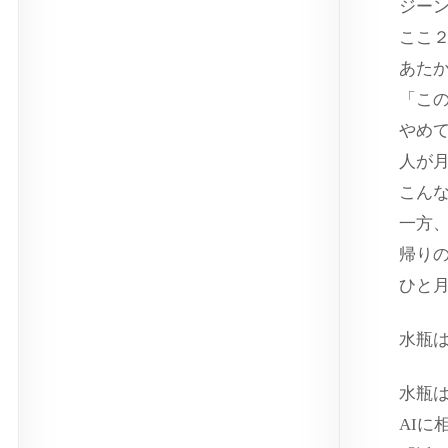
ジー
ここ
あた
「こ
やめ
人が
こん
一方
帰り
ひと
水瓶
水瓶
AIに