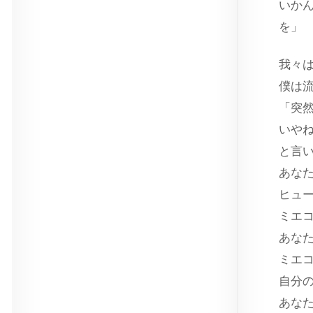
いか
を」
我々
僕は
「突
いや
と言
あな
ヒュ
ミエ
あな
ミエ
自分
あな