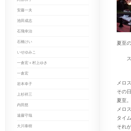
安藤一夫
池田成志
石飛幸治
石橋けい
夏至
いせゆみこ
ス
一倉宏＋村上ゆき
出
一倉宏
メロ
岩本幸子
その
上杉祥三
夏至
内田慈
メロ
遠藤守哉
タイ
大川泰樹
それ