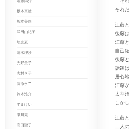
「そ
齋藤陽介
それ
坂本真綾
坂本美雨
江藤
澤田由紀子
後藤
江藤
地曵豪
自己
清水理沙
後藤
光野貴子
話題
志村享子
居心
菅原永二
江藤
太宰
鈴木浩介
しか
すまけい
瀬川亮
江藤
高田聖子
二人