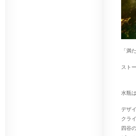
「満
スト
出演
水瓶
デザ
クラ
四谷