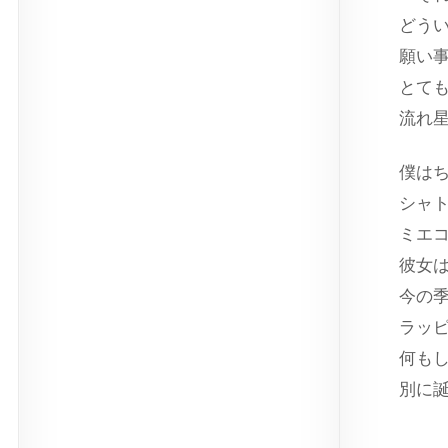
どう
願い
とて
流れ
僕は
シャ
ミエ
彼女
今の
ラッ
何も
別に