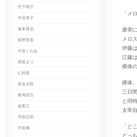
竹下明子
「メ
坪井章子
塚本晋也
唐突
メロ
長野里美
伊藤
中原くれあ
江藤
西尾まり
裸体
仁科貴
裸体
原金太郎
三日
春海四方
と同
坂東工
太宰
平田広明
「と
平田満
どっ