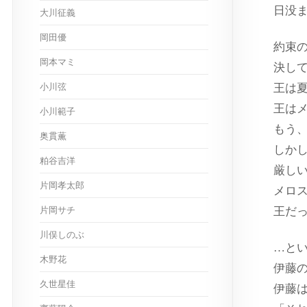
日没
大川征義
岡田優
約束
岡本マミ
決し
小川弦
王は
王は
小川範子
もう
奥貫薫
しか
粕谷吉洋
厳し
片岡孝太郎
メロ
片岡サチ
王だ
川俣しのぶ
…と
木野花
伊藤
久世星佳
伊藤