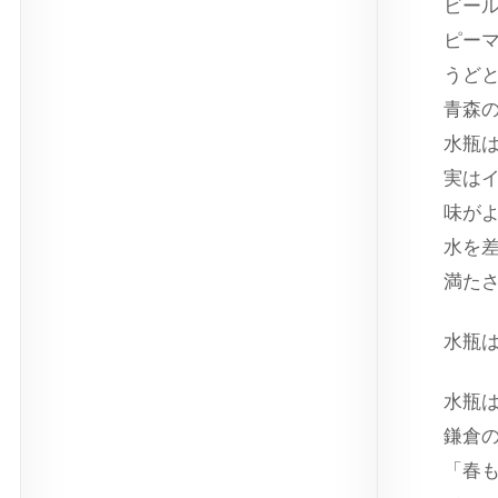
ビー
ピー
うど
青森
水瓶
実は
味が
水を
満た
水瓶
水瓶
鎌倉
「春