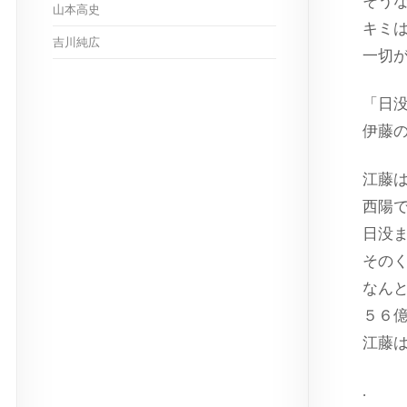
そう
山本高史
キミ
吉川純広
一切
「日
伊藤
江藤
西陽
日没
その
なん
５６
江藤
.