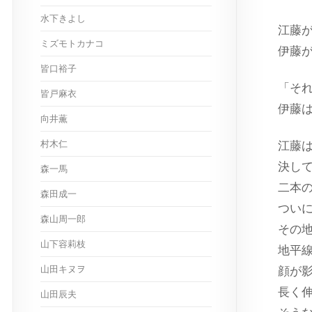
水下きよし
江藤
ミズモトカナコ
伊藤
皆口裕子
「そ
皆戸麻衣
伊藤
向井薫
村木仁
江藤
決し
森一馬
二本
森田成一
つい
森山周一郎
その
山下容莉枝
地平
山田キヌヲ
顔が
長く
山田辰夫