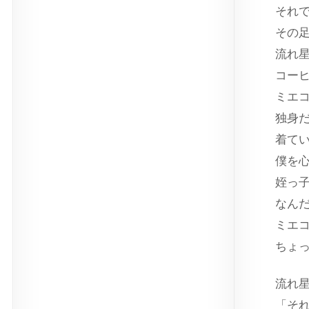
それ
その
流れ
コー
ミエ
独身
着て
僕を
姪っ
なん
ミエ
ちょ
流れ
「そ