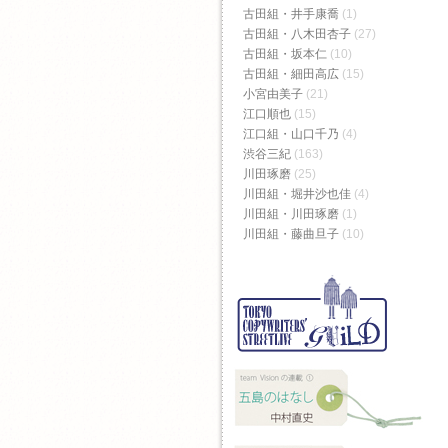
古田組・井手康喬
(1)
古田組・八木田杏子
(27)
古田組・坂本仁
(10)
古田組・細田高広
(15)
小宮由美子
(21)
江口順也
(15)
江口組・山口千乃
(4)
渋谷三紀
(163)
川田琢磨
(25)
川田組・堀井沙也佳
(4)
川田組・川田琢磨
(1)
川田組・藤曲旦子
(10)