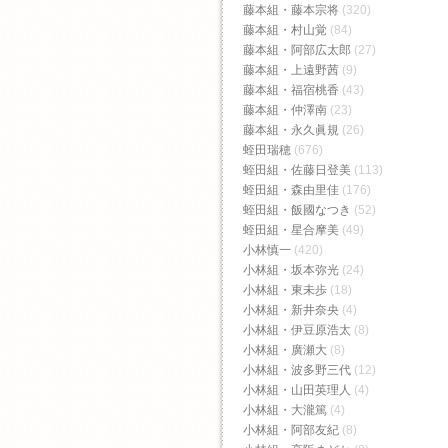
藤本組・藤本宗将
(320)
藤本組・村山覚
(84)
藤本組・阿部広太郎
(27)
藤本組・上遠野茜
(9)
藤本組・福宿桃香‬
(43)
藤本組・仲澤南
(23)
藤本組・永久眞規
(26)
蛭田瑞穂
(676)
蛭田組・佐藤日登美
(113)
蛭田組・森由里佳
(176)
蛭田組・飯國なつき
(52)
蛭田組・星合摩美
(49)
小林慎一
(420)
小林組・坂本弥光
(24)
小林組・東未歩
(18)
小林組・新井奈央
(4)
小林組・伊豆原浩太
(8)
小林組・廣瀬大
(8)
小林組・波多野三代
(12)
小林組・山田英理人
(4)
小林組・大瀧篤
(4)
小林組・阿部友紀
(8)