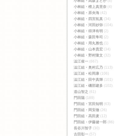
小林組・高阪まどか
(8)
小林組・檀上真里奈
(4)
小林組・原央海
(42)
小林組・四宮拓真
(34)
小林組・河田紗弥
(104)
小林組・得津有明
(2)
小林組・森田隼司
(2)
小林組・用丸雅也
(1)
小林組・山本貴宏
(34)
小林組・野村隆文
(32)
澁江俊一
(667)
澁江組・奥村広乃
(113)
澁江組・松岡康
(106)
澁江組・田中真輝
(101)
澁江組・磯部建多
(102)
道山智之
(61)
門田陽
(189)
門田組・宮田知明
(63)
門田組・岡安徹
(26)
門田組・高田麦
(12)
門田組・伊藤健一郎
(86)
長谷川智子
(30)
古田彰一
(57)