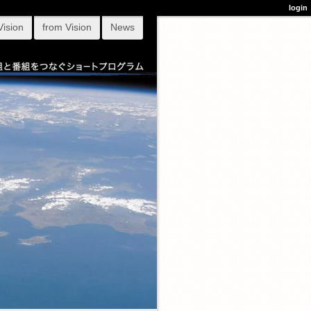
login
Vision
from Vision
News