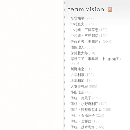
名雪祐平
(247)
中村直史
(376)
中村組・三國菜恵
(139)
中村組・三島邦彦
(140)
佐藤延夫（事務局）
(554)
佐藤理人
(335)
保持壮太郎
(10)
厚焼玉子（事務局・中山佐知子）
(275)
川野康之
(91)
古居利康
(102)
坂本和加
(17)
大友美有紀
(685)
小山佳奈
(40)
薄組・薄景子
(850)
薄組・小野麻利江
(149)
薄組・熊埜御堂由香
(165)
薄組・石橋涼子
(214)
薄組・若杉茜
(13)
薄組・茂木彩海
(165)