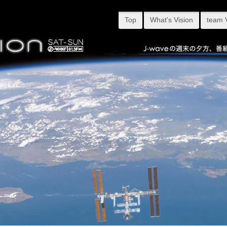
Top
What's Vision
team 