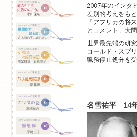
2007年のイン
差別的考えをも
「アフリカの将
とコメント。大
世界最先端の研
コールド・スプ
職務停止処分を
名雪祐平 14年