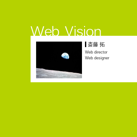
斎藤 拓
Web director
Web designer