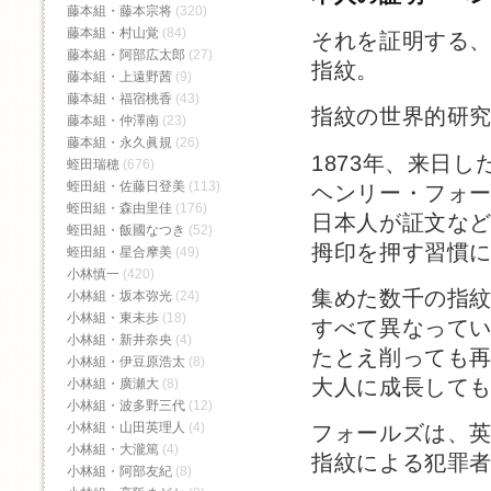
藤本組・藤本宗将
(320)
藤本組・村山覚
(84)
それを証明する
藤本組・阿部広太郎
(27)
指紋。
藤本組・上遠野茜
(9)
藤本組・福宿桃香‬
(43)
指紋の世界的研
藤本組・仲澤南
(23)
藤本組・永久眞規
(26)
1873年、来日
蛭田瑞穂
(676)
蛭田組・佐藤日登美
(113)
ヘンリー・フォ
蛭田組・森由里佳
(176)
日本人が証文な
蛭田組・飯國なつき
(52)
拇印を押す習慣
蛭田組・星合摩美
(49)
小林慎一
(420)
集めた数千の指
小林組・坂本弥光
(24)
小林組・東未歩
(18)
すべて異なって
小林組・新井奈央
(4)
たとえ削っても
小林組・伊豆原浩太
(8)
大人に成長して
小林組・廣瀬大
(8)
小林組・波多野三代
(12)
小林組・山田英理人
(4)
フォールズは、
小林組・大瀧篤
(4)
指紋による犯罪
小林組・阿部友紀
(8)