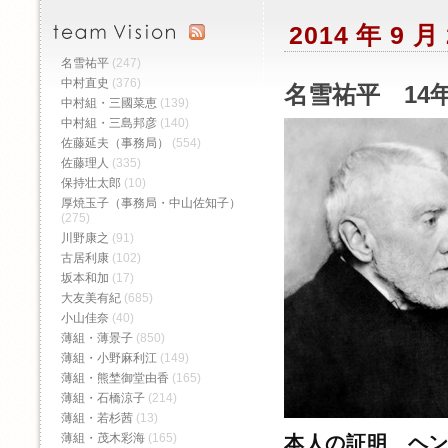
2014 年 9 
名雪祐平
(247)
中村直史
(376)
名雪祐平 14年
中村組・三國菜恵
(139)
中村組・三島邦彦
(140)
佐藤延夫（事務局）
(554)
佐藤理人
(335)
保持壮太郎
(10)
厚焼玉子（事務局・中山佐知子）
(275)
川野康之
(91)
古居利康
(102)
坂本和加
(17)
大友美有紀
(685)
小山佳奈
(40)
薄組・薄景子
(850)
薄組・小野麻利江
(149)
薄組・熊埜御堂由香
(165)
薄組・石橋涼子
(214)
薄組・若杉茜
(13)
薄組・茂木彩海
(165)
本人の証明 ヘ