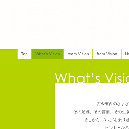
Top
What's Vision
team Vision
from Vision
N
古今東西のさまざ
その足跡、その言葉、その生
そこから、‘いま’を乗
ヒントとなる