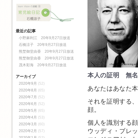
最近の記事
小野麻利江 20年9月27日放送
石橋涼子 20年9月27日放送
熊埜御堂由香 20年9月27日放送
熊埜御堂由香 20年9月27日放送
茂木彩海 20年9月27日放送
chessprogramming.wi
本人の証明 無
アーカイブ
2020年9月
(52)
あなたはあなた
2020年8月
(65)
2020年7月
(52)
それを証明する
2020年6月
(52)
顔。
2020年5月
(65)
2020年4月
(53)
個人を識別する
2020年3月
(60)
ウッディ・ブレ
2020年2月
(57)
2020年1月
(52)