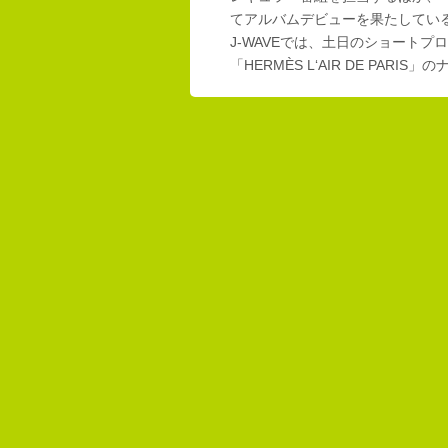
てアルバムデビューを果たしてい
J-WAVEでは、土日のショートプロ
「HERMÈS L‘AIR DE PAR