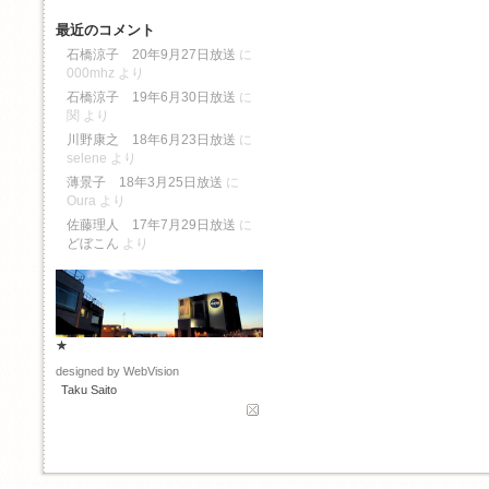
最近のコメント
石橋涼子 20年9月27日放送
に
000mhz
より
石橋涼子 19年6月30日放送
に
関
より
川野康之 18年6月23日放送
に
selene
より
薄景子 18年3月25日放送
に
Oura
より
佐藤理人 17年7月29日放送
に
どぼこん
より
★
designed by WebVision
Taku Saito