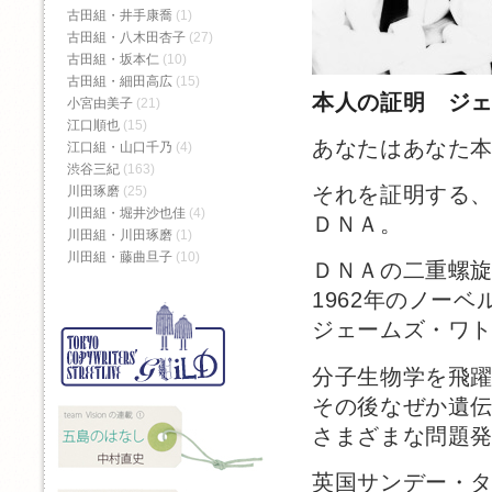
古田組・井手康喬
(1)
古田組・八木田杏子
(27)
古田組・坂本仁
(10)
古田組・細田高広
(15)
本人の証明 ジ
小宮由美子
(21)
江口順也
(15)
あなたはあなた
江口組・山口千乃
(4)
渋谷三紀
(163)
それを証明する
川田琢磨
(25)
川田組・堀井沙也佳
(4)
ＤＮＡ。
川田組・川田琢磨
(1)
川田組・藤曲旦子
(10)
ＤＮＡの二重螺
1962年のノー
ジェームズ・ワ
分子生物学を飛
その後なぜか遺
さまざまな問題
英国サンデー・