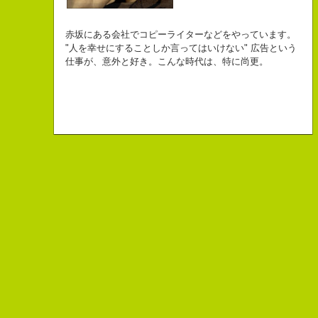
自己紹介ジェネレーターというサイトがある。試しにやってみた。
チームVision 事務局長
なにがしか書いていられるしごとはとっても
長崎県五島市出身
Copy writer
初対面の人によく言われる。
赤坂にある会社でコピーライターなどをやっています。
幸せでとっても怖いですが、きょうもなんとか幸せに
３６歳
10周年キャンペーン中です。
「きれいな名前ですね」
"人を幸せにすることしか言ってはいけない" 広告という
こんちゃっ保持壮太郎っていいます。
生きられてる私は幸せなのかもしれません。
「五島列島はよいところです。
こう返す。「ええ、名前だけは」
仕事が、意外と好き。こんな時代は、特に尚更。
皆からは「保持壮太郎ピーナッツ」って呼ばれてるよ。
なぜかって言うと前にピーナッツを皆に一粒ずつあげたからだよ。
みなさん一度お出かけください。」
beacon communications 勤務
すると、初対面の人が笑ってくれる。
なぜか、皆は喜んでなかったけどね。
ちょっと、気持ちフクザツであるのだが。
ピーナッツ最高！落花生なんて呼ぶなっつーの
バカだけどたぶんいいヤツだ。もっとこんな感じの人になりたい。