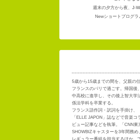
週末の夕方から夜、
J-W
Newショートプログラム
5歳から15歳までの間を、父親の
フランスのパリで過ごす。帰国後
中高校に進学し、その後上智大学
係法学科を卒業する。
フランス語作詞・訳詞を手掛け、「E
「ELLE JAPON」誌などで音楽
ビュー記事などを執筆。「CNN東
SHOWBIZキャスターを3年間務め
レギュラー番組を担当するほか、“Vi