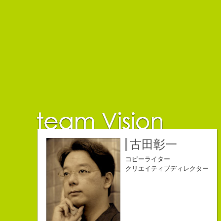
佐藤延夫
保持壮太郎
小山佳奈
中村直史
江口順也
名雪祐平
古田彰一
コピーライター
コピーライター
コピーライター
コピーライター
コピーライター
コピーライター
コピーライター
クリエイティブディレクター
クリエイティブディレクター