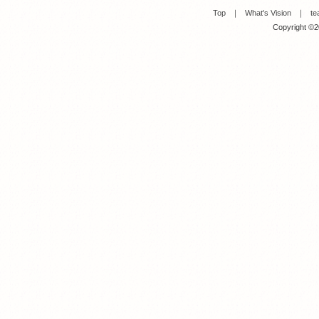
Top
｜
What's Vision
｜
te
Copyright ©20