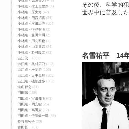
小林組・高阪まどか
(8)
その後、科学的
小林組・檀上真里奈
(4)
世界中に普及し
小林組・原央海
(42)
小林組・四宮拓真
(34)
小林組・河田紗弥
(104)
小林組・得津有明
(2)
小林組・森田隼司
(2)
小林組・用丸雅也
(1)
小林組・山本貴宏
(34)
小林組・野村隆文
(32)
名雪祐平 14年
澁江俊一
(667)
澁江組・奥村広乃
(113)
澁江組・松岡康
(106)
澁江組・田中真輝
(101)
澁江組・磯部建多
(102)
道山智之
(61)
門田陽
(189)
門田組・宮田知明
(63)
門田組・岡安徹
(26)
門田組・高田麦
(12)
門田組・伊藤健一郎
(86)
長谷川智子
(30)
古田彰一
(57)