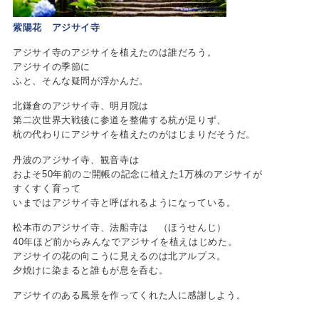
kazutan3@YCC
紫陽花 アジサイ寺
アジサイ寺のアジサイを植えたのは誰だろう。
アジサイの季節に
ふと、そんな疑問が浮かんだ。
北鎌倉のアジサイ寺、明月院は
第二次世界大戦後に参道を整備する杭が足りず、
杭の代わりにアジサイを植えたのがはじまりだそうだ。
丹波のアジサイ寺、観音寺は
およそ50年前のご開帳の記念に植えた1万株のアジサイが
すくすく育って
いまではアジサイ寺と呼ばれるようになっている。
松本市のアジサイ寺、法船寺は （ほうせんじ）
40年ほど前からみんなでアジサイを植えはじめた。
アジサイの花の向こうに見えるのは北アルプス。
夕焼けに染まると誰もが息を呑む。
アジサイのある風景を作ってくれた人に感謝しよう。