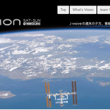
Top
What's Vision
team 