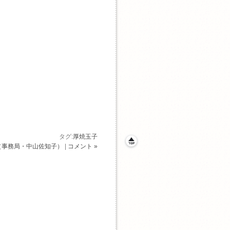
タグ:
厚焼玉子
（事務局・中山佐知子）
|
コメント »