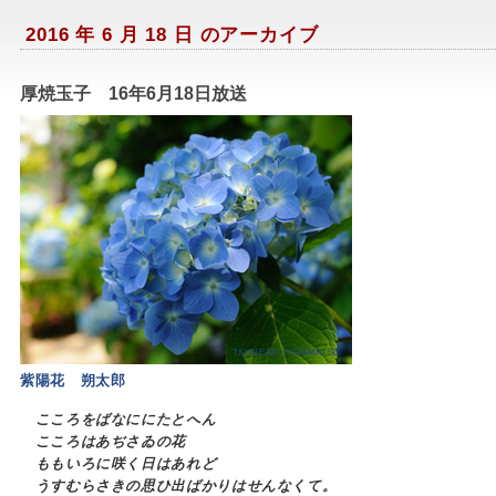
2016 年 6 月 18 日 のアーカイブ
厚焼玉子 16年6月18日放送
TSUNEAKI HIRAMATSU
紫陽花 朔太郎
こころをばなににたとへん
こころはあぢさゐの花
ももいろに咲く日はあれど
うすむらさきの思ひ出ばかりはせんなくて。