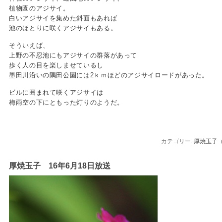
植物園のアジサイ。
白いアジサイを集めた斜面もあれば
池のほとりに咲くアジサイもある。
そういえば、
上野の不忍池にもアジサイの群落があって
歩く人の目を楽しませているし
墨田川沿いの隅田公園には2ｋｍほどのアジサイロードがあった。
ビルに囲まれて咲くアジサイは
梅雨空の下にともった灯りのようだ。
カテゴリー:
厚焼玉子
厚焼玉子 16年6月18日放送