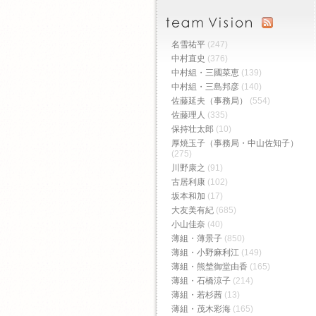
名雪祐平
(247)
中村直史
(376)
中村組・三國菜恵
(139)
中村組・三島邦彦
(140)
佐藤延夫（事務局）
(554)
佐藤理人
(335)
保持壮太郎
(10)
厚焼玉子（事務局・中山佐知子）
(275)
川野康之
(91)
古居利康
(102)
坂本和加
(17)
大友美有紀
(685)
小山佳奈
(40)
薄組・薄景子
(850)
薄組・小野麻利江
(149)
薄組・熊埜御堂由香
(165)
薄組・石橋涼子
(214)
薄組・若杉茜
(13)
薄組・茂木彩海
(165)