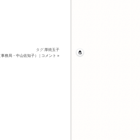
タグ:
厚焼玉子
（事務局・中山佐知子）
|
コメント »