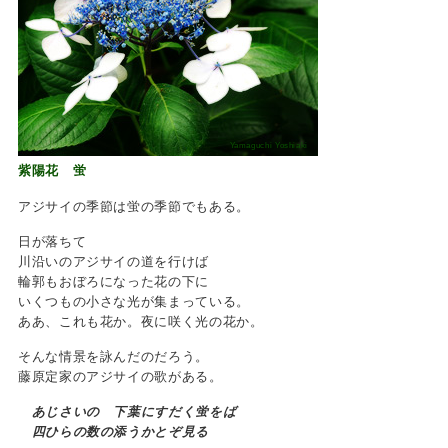
Yamaguchi Yoshiaki
紫陽花 蛍
アジサイの季節は蛍の季節でもある。
日が落ちて
川沿いのアジサイの道を行けば
輪郭もおぼろになった花の下に
いくつもの小さな光が集まっている。
ああ、これも花か。夜に咲く光の花か。
そんな情景を詠んだのだろう。
藤原定家のアジサイの歌がある。
あじさいの 下葉にすだく蛍をば
四ひらの数の添うかとぞ見る