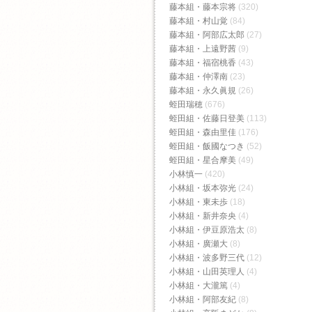
藤本組・藤本宗将
(320)
藤本組・村山覚
(84)
藤本組・阿部広太郎
(27)
藤本組・上遠野茜
(9)
藤本組・福宿桃香‬
(43)
藤本組・仲澤南
(23)
藤本組・永久眞規
(26)
蛭田瑞穂
(676)
蛭田組・佐藤日登美
(113)
蛭田組・森由里佳
(176)
蛭田組・飯國なつき
(52)
蛭田組・星合摩美
(49)
小林慎一
(420)
小林組・坂本弥光
(24)
小林組・東未歩
(18)
小林組・新井奈央
(4)
小林組・伊豆原浩太
(8)
小林組・廣瀬大
(8)
小林組・波多野三代
(12)
小林組・山田英理人
(4)
小林組・大瀧篤
(4)
小林組・阿部友紀
(8)