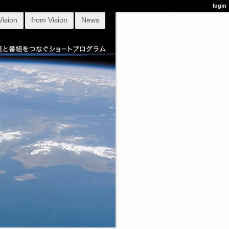
login
Vision
from Vision
News