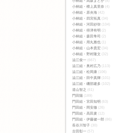
小林組・高阪まどか
(8)
小林組・檀上真里奈
(4)
小林組・原央海
(42)
小林組・四宮拓真
(34)
小林組・河田紗弥
(104)
小林組・得津有明
(2)
小林組・森田隼司
(2)
小林組・用丸雅也
(1)
小林組・山本貴宏
(34)
小林組・野村隆文
(32)
澁江俊一
(667)
澁江組・奥村広乃
(113)
澁江組・松岡康
(106)
澁江組・田中真輝
(101)
澁江組・磯部建多
(102)
道山智之
(61)
門田陽
(189)
門田組・宮田知明
(63)
門田組・岡安徹
(26)
門田組・高田麦
(12)
門田組・伊藤健一郎
(86)
長谷川智子
(30)
古田彰一
(57)