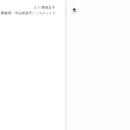
タグ:
厚焼玉子
（事務局・中山佐知子）
|
コメント »