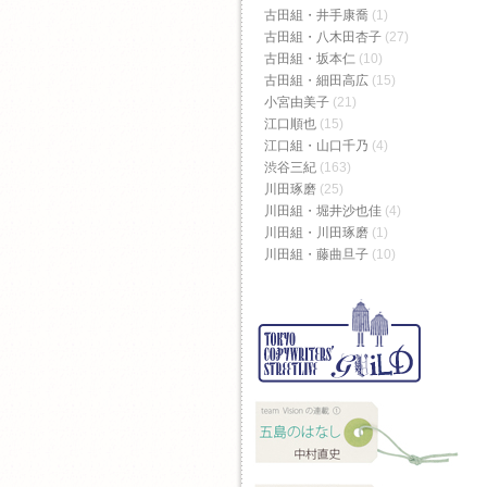
古田組・井手康喬
(1)
古田組・八木田杏子
(27)
古田組・坂本仁
(10)
古田組・細田高広
(15)
小宮由美子
(21)
江口順也
(15)
江口組・山口千乃
(4)
渋谷三紀
(163)
川田琢磨
(25)
川田組・堀井沙也佳
(4)
川田組・川田琢磨
(1)
川田組・藤曲旦子
(10)