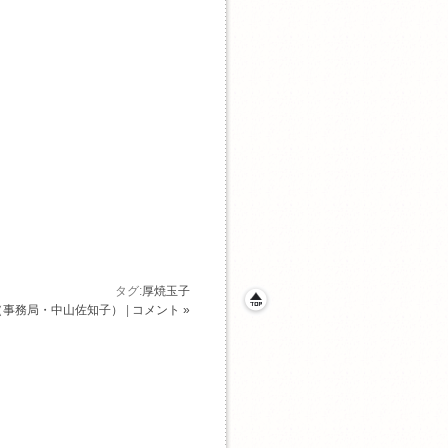
タグ:
厚焼玉子
（事務局・中山佐知子）
|
コメント »