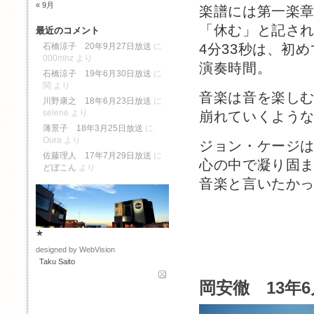
« 9月
楽譜には第一楽
「休む」と記さ
最近のコメント
4分33秒は、初
石橋涼子 20年9月27日放送
に
000mhz
より
演奏時間。
石橋涼子 19年6月30日放送
に
関
より
音楽は音を楽し
川野康之 18年6月23日放送
に
selene
より
崩れていくよう
薄景子 18年3月25日放送
に
Oura
より
ジョン・ケージ
佐藤理人 17年7月29日放送
に
心の中で凝り固
どぼこん
より
音楽と言いたか
★
designed by WebVision
Taku Saito
岡安徹 13年6