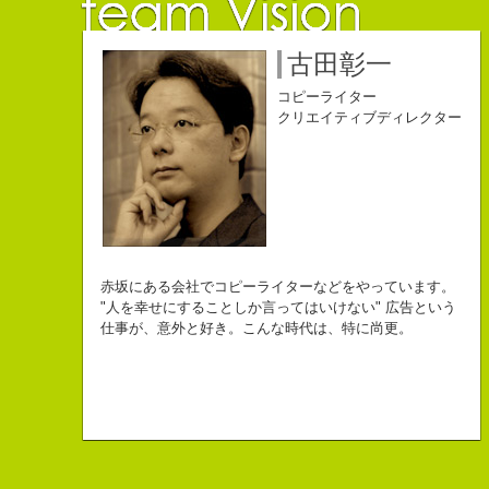
佐藤延夫
保持壮太郎
小山佳奈
中村直史
江口順也
名雪祐平
古田彰一
コピーライター
コピーライター
コピーライター
コピーライター
コピーライター
コピーライター
コピーライター
クリエイティブディレクター
クリエイティブディレクター
自己紹介ジェネレーターというサイトがある。試しにやってみた。
チームVision 事務局長
なにがしか書いていられるしごとはとっても
長崎県五島市出身
Copy writer
初対面の人によく言われる。
赤坂にある会社でコピーライターなどをやっています。
幸せでとっても怖いですが、きょうもなんとか幸せに
３６歳
10周年キャンペーン中です。
「きれいな名前ですね」
"人を幸せにすることしか言ってはいけない" 広告という
こんちゃっ保持壮太郎っていいます。
生きられてる私は幸せなのかもしれません。
「五島列島はよいところです。
こう返す。「ええ、名前だけは」
仕事が、意外と好き。こんな時代は、特に尚更。
皆からは「保持壮太郎ピーナッツ」って呼ばれてるよ。
なぜかって言うと前にピーナッツを皆に一粒ずつあげたからだよ。
みなさん一度お出かけください。」
beacon communications 勤務
すると、初対面の人が笑ってくれる。
なぜか、皆は喜んでなかったけどね。
ちょっと、気持ちフクザツであるのだが。
ピーナッツ最高！落花生なんて呼ぶなっつーの
バカだけどたぶんいいヤツだ。もっとこんな感じの人になりたい。