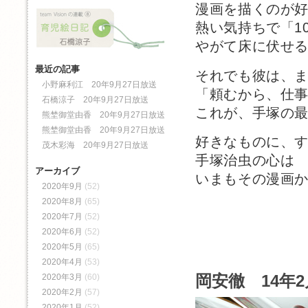
漫画を描くのが
熱い気持ちで「1
やがて床に伏せ
最近の記事
それでも彼は、
小野麻利江 20年9月27日放送
「頼むから、仕
石橋涼子 20年9月27日放送
これが、手塚の
熊埜御堂由香 20年9月27日放送
熊埜御堂由香 20年9月27日放送
好きなものに、
茂木彩海 20年9月27日放送
手塚治虫の心は
アーカイブ
いまもその漫画
2020年9月
(52)
2020年8月
(65)
2020年7月
(52)
2020年6月
(52)
2020年5月
(65)
2020年4月
(53)
岡安徹 14年2
2020年3月
(60)
2020年2月
(57)
2020年1月
(52)