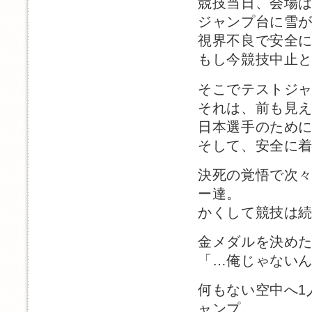
競技当日、会場
ジャンプ台に雪
視界不良で安全
もし今競技中止
そこでテストジ
それは、前も見
日本選手のため
そして、安全に
決死の覚悟で次
ー達。
かくして競技は
金メダルを決め
「…俺じゃない
何もない空中へ1
ャンプ。