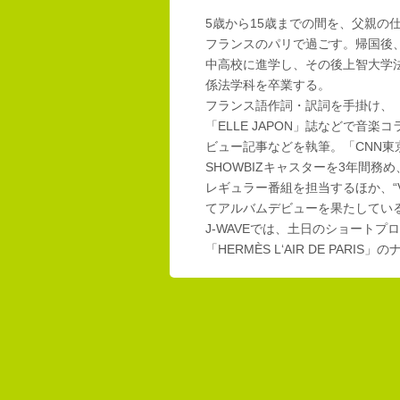
5歳から15歳までの間を、父親の
フランスのパリで過ごす。帰国後
中高校に進学し、その後上智大学
係法学科を卒業する。
フランス語作詞・訳詞を手掛け、「E
「ELLE JAPON」誌などで音楽
ビュー記事などを執筆。「CNN東
SHOWBIZキャスターを3年間務め
レギュラー番組を担当するほか、“Vi
てアルバムデビューを果たしてい
J-WAVEでは、土日のショートプロ
「HERMÈS L‘AIR DE PAR