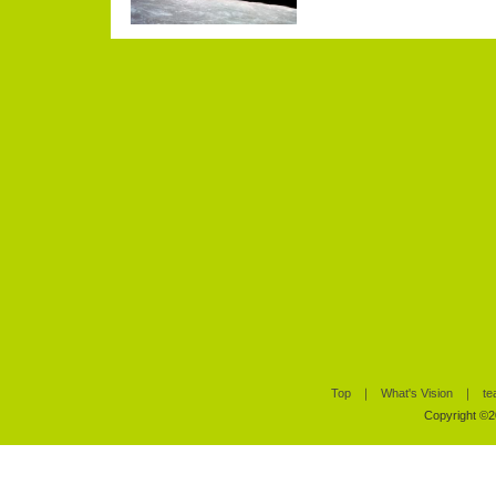
Top
｜
What's Vision
｜
te
Copyright ©20