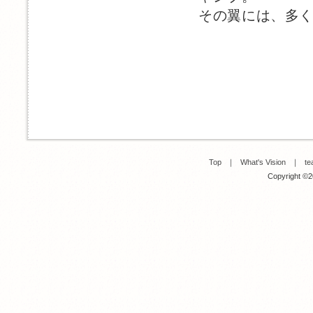
その翼には、多
Top
｜
What's Vision
｜
te
Copyright ©20