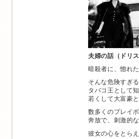
夫婦の話（ドリ
暗殺者に、惚れ
そんな危険すぎ
タバコ王として
若くして大富豪
数多くのプレイ
奔放で、刺激的
彼女の心をとら