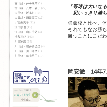
古田組・井手康喬
(1)
「野球は大いな
古田組・八木田杏子
(27)
思いっきり勝ち
古田組・坂本仁
(10)
古田組・細田高広
(15)
強豪校と比べ、
小宮由美子
(21)
江口順也
(15)
それでもなお勝
江口組・山口千乃
(4)
勝つことにこだわ
渋谷三紀
(163)
川田琢磨
(25)
川田組・堀井沙也佳
(4)
川田組・川田琢磨
(1)
川田組・藤曲旦子
(10)
岡安徹 14年7