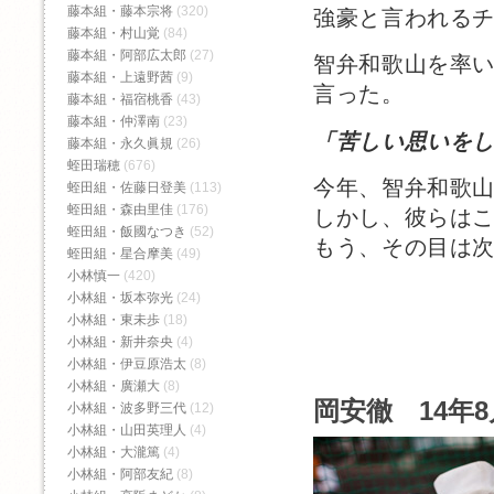
藤本組・藤本宗将
(320)
強豪と言われる
藤本組・村山覚
(84)
藤本組・阿部広太郎
(27)
智弁和歌山を率
藤本組・上遠野茜
(9)
言った。
藤本組・福宿桃香‬
(43)
藤本組・仲澤南
(23)
「苦しい思いを
藤本組・永久眞規
(26)
蛭田瑞穂
(676)
今年、智弁和歌
蛭田組・佐藤日登美
(113)
蛭田組・森由里佳
(176)
しかし、彼らは
蛭田組・飯國なつき
(52)
もう、その目は
蛭田組・星合摩美
(49)
小林慎一
(420)
小林組・坂本弥光
(24)
小林組・東未歩
(18)
小林組・新井奈央
(4)
小林組・伊豆原浩太
(8)
小林組・廣瀬大
(8)
岡安徹 14年8
小林組・波多野三代
(12)
小林組・山田英理人
(4)
小林組・大瀧篤
(4)
小林組・阿部友紀
(8)