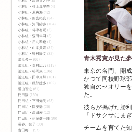
小林組・高阪まどか
(8)
小林組・檀上真里奈
(4)
小林組・原央海
(42)
小林組・四宮拓真
(34)
小林組・河田紗弥
(104)
小林組・得津有明
(2)
小林組・森田隼司
(2)
小林組・用丸雅也
(1)
小林組・山本貴宏
(34)
小林組・野村隆文
(32)
青木秀憲が見た
澁江俊一
(667)
澁江組・奥村広乃
(113)
東京の名門、開
澁江組・松岡康
(106)
澁江組・田中真輝
(101)
かつて同校野球
澁江組・磯部建多
(102)
独自のセオリーを
道山智之
(61)
た。
門田陽
(189)
門田組・宮田知明
(63)
彼らが掲げた勝
門田組・岡安徹
(26)
門田組・高田麦
(12)
「ドサクサにま
門田組・伊藤健一郎
(86)
長谷川智子
(30)
チームを育てた
古田彰一
(57)