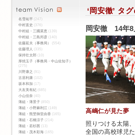
‘岡安徹’ 
名雪祐平
(247)
中村直史
(376)
岡安徹 14年8
中村組・三國菜恵
(139)
中村組・三島邦彦
(140)
佐藤延夫（事務局）
(554)
佐藤理人
(335)
保持壮太郎
(10)
厚焼玉子（事務局・中山佐知子）
(275)
川野康之
(91)
古居利康
(102)
坂本和加
(17)
大友美有紀
(685)
小山佳奈
(40)
薄組・薄景子
(850)
薄組・小野麻利江
(149)
高嶋仁が見た夢
薄組・熊埜御堂由香
(165)
薄組・石橋涼子
(214)
照りつける太陽
薄組・若杉茜
(13)
全国の高校球児
薄組・茂木彩海
(165)