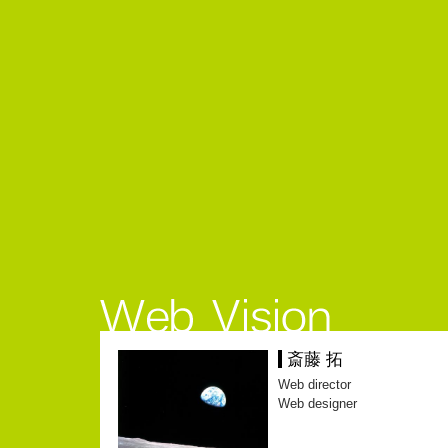
斎藤 拓
Web director
Web designer