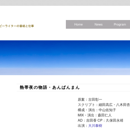
Home
News
Program
熱帯夜の物語・あんぱんまん
原案：古田彰一
スクリプト：細田高広・八木田杏
構成・演出：中山佐知子
MIX・演出：森田仁人
AD：吉田香 CP：久保田永靖
出演：
大川泰樹