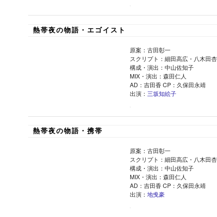
熱帯夜の物語・エゴイスト
原案：古田彰一
スクリプト：細田高広・八木田杏
構成・演出：中山佐知子
MIX・演出：森田仁人
AD：吉田香 CP：久保田永靖
出演：
三坂知絵子
熱帯夜の物語・携帯
原案：古田彰一
スクリプト：細田高広・八木田杏
構成・演出：中山佐知子
MIX・演出：森田仁人
AD：吉田香 CP：久保田永靖
出演：
地曵豪