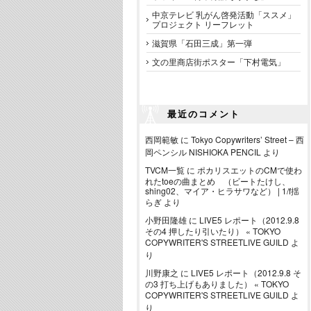
中京テレビ 乳がん啓発活動「ススメ」
プロジェクト リーフレット
滋賀県「石田三成」第一弾
文の里商店街ポスター「下村電気」
最近のコメント
西岡範敏
に
Tokyo Copywriters’ Street – 西
岡ペンシル NISHIOKA PENCIL
より
TVCM一覧
に
ポカリスエットのCMで使わ
れたtoeの曲まとめ （ビートたけし、
shing02、マイア・ヒラサワなど） | 1/f揺
らぎ
より
小野田隆雄
に
LIVE5 レポート（2012.9.8
その4 押したり引いたり） « TOKYO
COPYWRITER'S STREETLIVE GUILD
よ
り
川野康之
に
LIVE5 レポート（2012.9.8 そ
の3 打ち上げもありました） « TOKYO
COPYWRITER'S STREETLIVE GUILD
よ
り