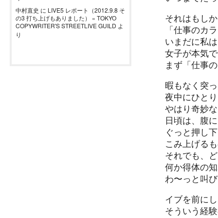
中村直史
に
LIVE5 レポート（2012.9.8 そ
それはもしか
の3 打ち上げもありました） « TOKYO
COPYWRITER'S STREETLIVE GUILD
よ
「仕事のカラ
り
いまだに私は
女子が本気で
まず「仕事の
暇もなく突っ
夜中にひとり
やはり奇妙な
日頃は、腹に
ぐっと押し下
こみ上げるも
それでも、ど
何か得体の知
わ〜っと叫び
イブを前にした12月
そういう経験