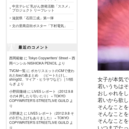
中京テレビ 乳がん啓発活動「ススメ」
プロジェクト リーフレット
滋賀県「石田三成」第一弾
文の里商店街ポスター「下村電気」
最近のコメント
西岡範敏
に
Tokyo Copywriters’ Street – 西
岡ペンシル NISHIOKA PENCIL
より
TVCM一覧
に
ポカリスエットのCMで使わ
れたtoeの曲まとめ （ビートたけし、
女子が本気で
shing02、マイア・ヒラサワなど） | 1/f揺
らぎ
より
若いうちはそ
小野田隆雄
に
LIVE5 レポート（2012.9.8
おしゃれをし
その4 押したり引いたり） « TOKYO
若いから欲し
COPYWRITER'S STREETLIVE GUILD
よ
そんなことを
り
そんなことを
川野康之
に
LIVE5 レポート（2012.9.8 そ
の3 打ち上げもありました） « TOKYO
そんなことを
COPYWRITER'S STREETLIVE GUILD
よ
いつまでたっ
り