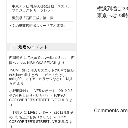
中京テレビ 乳がん啓発活動「ススメ」
横浜到着は23
プロジェクト リーフレット
東京へは23時
滋賀県「石田三成」第一弾
文の里商店街ポスター「下村電気」
最近のコメント
西岡範敏
に
Tokyo Copywriters’ Street – 西
岡ペンシル NISHIOKA PENCIL
より
TVCM一覧
に
ポカリスエットのCMで使わ
れたtoeの曲まとめ （ビートたけし、
shing02、マイア・ヒラサワなど） | 1/f揺
らぎ
より
小野田隆雄
に
LIVE5 レポート（2012.9.8
その4 押したり引いたり） « TOKYO
COPYWRITER'S STREETLIVE GUILD
よ
り
Comments are 
川野康之
に
LIVE5 レポート（2012.9.8 そ
の3 打ち上げもありました） « TOKYO
COPYWRITER'S STREETLIVE GUILD
よ
り