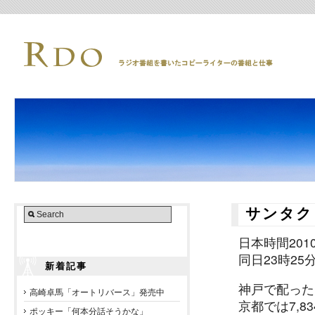
サンタク
日本時間201
同日23時2
新着記事
神戸で配ったプ
高崎卓馬「オートリバース」発売中
京都では7,83
ポッキー「何本分話そうかな」