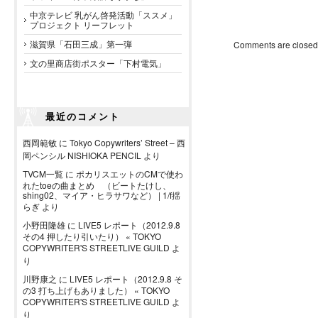
中京テレビ 乳がん啓発活動「ススメ」
プロジェクト リーフレット
滋賀県「石田三成」第一弾
Comments are closed
文の里商店街ポスター「下村電気」
最近のコメント
西岡範敏
に
Tokyo Copywriters’ Street – 西
岡ペンシル NISHIOKA PENCIL
より
TVCM一覧
に
ポカリスエットのCMで使わ
れたtoeの曲まとめ （ビートたけし、
shing02、マイア・ヒラサワなど） | 1/f揺
らぎ
より
小野田隆雄
に
LIVE5 レポート（2012.9.8
その4 押したり引いたり） « TOKYO
COPYWRITER'S STREETLIVE GUILD
よ
り
川野康之
に
LIVE5 レポート（2012.9.8 そ
の3 打ち上げもありました） « TOKYO
COPYWRITER'S STREETLIVE GUILD
よ
り