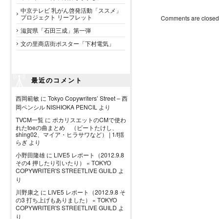
中京テレビ 乳がん啓発活動「ススメ」
プロジェクト リーフレット
Comments are closed
滋賀県「石田三成」第一弾
文の里商店街ポスター「下村電気」
最近のコメント
西岡範敏
に
Tokyo Copywriters’ Street – 西
岡ペンシル NISHIOKA PENCIL
より
TVCM一覧
に
ポカリスエットのCMで使わ
れたtoeの曲まとめ （ビートたけし、
shing02、マイア・ヒラサワなど） | 1/f揺
らぎ
より
小野田隆雄
に
LIVE5 レポート（2012.9.8
その4 押したり引いたり） « TOKYO
COPYWRITER'S STREETLIVE GUILD
よ
り
川野康之
に
LIVE5 レポート（2012.9.8 そ
の3 打ち上げもありました） « TOKYO
COPYWRITER'S STREETLIVE GUILD
よ
り