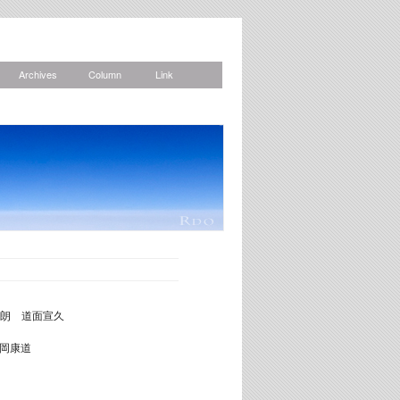
Archives
Column
Link
News
朗 道面宣久
：岡康道