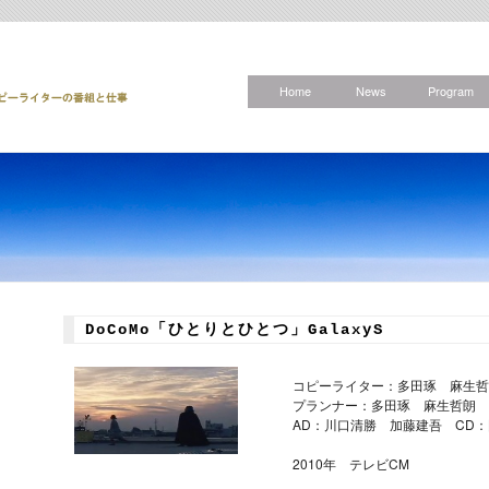
Home
News
Program
DoCoMo「ひとりとひとつ」GalaxyS
コピーライター：多田琢 麻生哲
プランナー：多田琢 麻生哲朗
AD：川口清勝 加藤建吾 CD
2010年 テレビCM