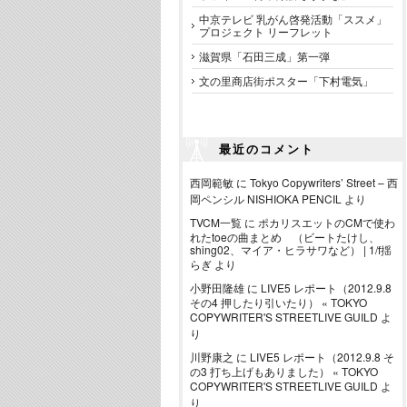
中京テレビ 乳がん啓発活動「ススメ」
プロジェクト リーフレット
滋賀県「石田三成」第一弾
文の里商店街ポスター「下村電気」
最近のコメント
西岡範敏
に
Tokyo Copywriters’ Street – 西
岡ペンシル NISHIOKA PENCIL
より
TVCM一覧
に
ポカリスエットのCMで使わ
れたtoeの曲まとめ （ビートたけし、
shing02、マイア・ヒラサワなど） | 1/f揺
らぎ
より
小野田隆雄
に
LIVE5 レポート（2012.9.8
その4 押したり引いたり） « TOKYO
COPYWRITER'S STREETLIVE GUILD
よ
り
川野康之
に
LIVE5 レポート（2012.9.8 そ
の3 打ち上げもありました） « TOKYO
COPYWRITER'S STREETLIVE GUILD
よ
り