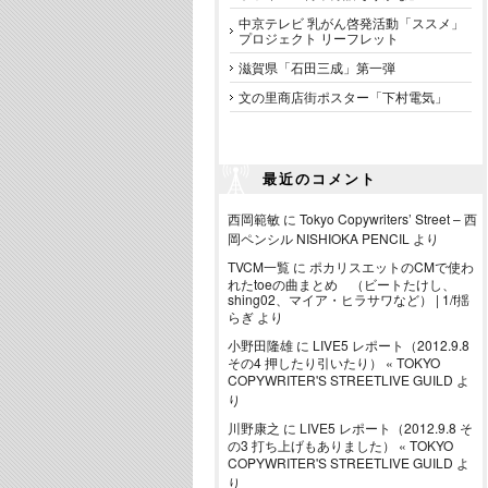
中京テレビ 乳がん啓発活動「ススメ」
プロジェクト リーフレット
滋賀県「石田三成」第一弾
文の里商店街ポスター「下村電気」
最近のコメント
西岡範敏
に
Tokyo Copywriters’ Street – 西
岡ペンシル NISHIOKA PENCIL
より
TVCM一覧
に
ポカリスエットのCMで使わ
れたtoeの曲まとめ （ビートたけし、
shing02、マイア・ヒラサワなど） | 1/f揺
らぎ
より
小野田隆雄
に
LIVE5 レポート（2012.9.8
その4 押したり引いたり） « TOKYO
COPYWRITER'S STREETLIVE GUILD
よ
り
川野康之
に
LIVE5 レポート（2012.9.8 そ
の3 打ち上げもありました） « TOKYO
COPYWRITER'S STREETLIVE GUILD
よ
り