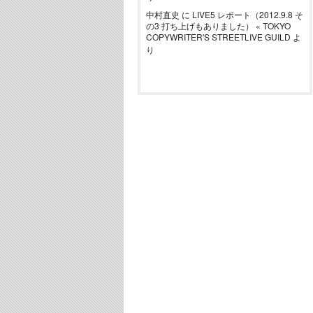
中村直史
に
LIVE5 レポート（2012.9.8 そ
の3 打ち上げもありました） « TOKYO
COPYWRITER'S STREETLIVE GUILD
よ
り