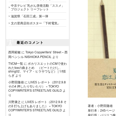
中京テレビ 乳がん啓発活動「ススメ」
プロジェクト リーフレット
滋賀県「石田三成」第一弾
文の里商店街ポスター「下村電気」
最近のコメント
西岡範敏
に
Tokyo Copywriters’ Street – 西
岡ペンシル NISHIOKA PENCIL
より
TVCM一覧
に
ポカリスエットのCMで使わ
れたtoeの曲まとめ （ビートたけし、
shing02、マイア・ヒラサワなど） | 1/f揺
らぎ
より
小野田隆雄
に
LIVE5 レポート（2012.9.8
その4 押したり引いたり） « TOKYO
COPYWRITER'S STREETLIVE GUILD
よ
り
川野康之
に
LIVE5 レポート（2012.9.8 そ
著者：小野田隆雄
の3 打ち上げもありました） « TOKYO
COPYWRITER'S STREETLIVE GUILD
よ
単行本：245ページ
り
発行所：バジリコ株