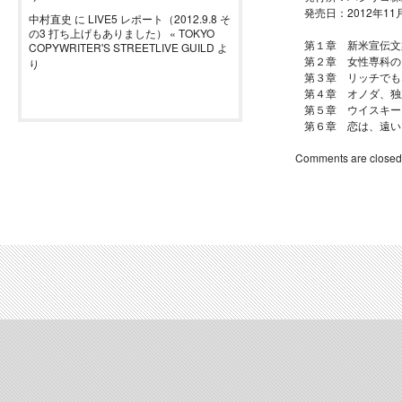
発売日：2012年11
中村直史
に
LIVE5 レポート（2012.9.8 そ
の3 打ち上げもありました） « TOKYO
第１章 新米宣伝文
COPYWRITER'S STREETLIVE GUILD
よ
第２章 女性専科の
り
第３章 リッチでも
第４章 オノダ、独
第５章 ウイスキー
第６章 恋は、遠い
Comments are closed