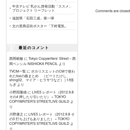
中京テレビ 乳がん啓発活動「ススメ」
プロジェクト リーフレット
Comments are closed
滋賀県「石田三成」第一弾
文の里商店街ポスター「下村電気」
最近のコメント
西岡範敏
に
Tokyo Copywriters’ Street – 西
岡ペンシル NISHIOKA PENCIL
より
TVCM一覧
に
ポカリスエットのCMで使わ
れたtoeの曲まとめ （ビートたけし、
shing02、マイア・ヒラサワなど） | 1/f揺
らぎ
より
小野田隆雄
に
LIVE5 レポート（2012.9.8
その4 押したり引いたり） « TOKYO
COPYWRITER'S STREETLIVE GUILD
よ
り
川野康之
に
LIVE5 レポート（2012.9.8 そ
の3 打ち上げもありました） « TOKYO
COPYWRITER'S STREETLIVE GUILD
よ
り