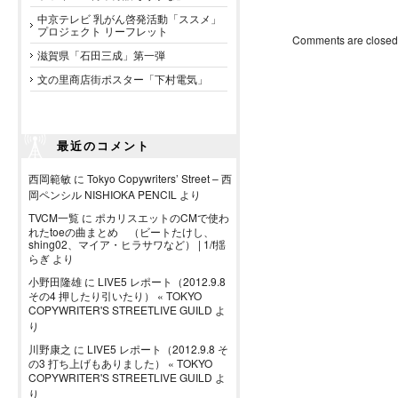
中京テレビ 乳がん啓発活動「ススメ」
プロジェクト リーフレット
Comments are closed
滋賀県「石田三成」第一弾
文の里商店街ポスター「下村電気」
最近のコメント
西岡範敏
に
Tokyo Copywriters’ Street – 西
岡ペンシル NISHIOKA PENCIL
より
TVCM一覧
に
ポカリスエットのCMで使わ
れたtoeの曲まとめ （ビートたけし、
shing02、マイア・ヒラサワなど） | 1/f揺
らぎ
より
小野田隆雄
に
LIVE5 レポート（2012.9.8
その4 押したり引いたり） « TOKYO
COPYWRITER'S STREETLIVE GUILD
よ
り
川野康之
に
LIVE5 レポート（2012.9.8 そ
の3 打ち上げもありました） « TOKYO
COPYWRITER'S STREETLIVE GUILD
よ
り