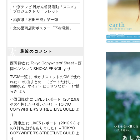
中京テレビ 乳がん啓発活動「ススメ」
プロジェクト リーフレット
滋賀県「石田三成」第一弾
文の里商店街ポスター「下村電気」
最近のコメント
西岡範敏
に
Tokyo Copywriters’ Street – 西
岡ペンシル NISHIOKA PENCIL
より
TVCM一覧
に
ポカリスエットのCMで使わ
れたtoeの曲まとめ （ビートたけし、
shing02、マイア・ヒラサワなど） | 1/f揺
らぎ
より
小野田隆雄
に
LIVE5 レポート（2012.9.8
その4 押したり引いたり） « TOKYO
COPYWRITER'S STREETLIVE GUILD
よ
り
川野康之
に
LIVE5 レポート（2012.9.8 そ
の3 打ち上げもありました） « TOKYO
COPYWRITER'S STREETLIVE GUILD
よ
り