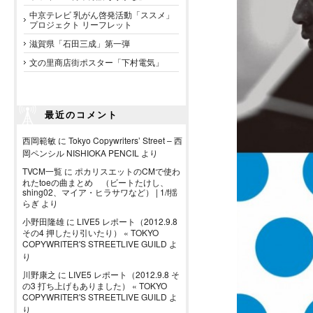
中京テレビ 乳がん啓発活動「ススメ」
プロジェクト リーフレット
滋賀県「石田三成」第一弾
文の里商店街ポスター「下村電気」
最近のコメント
西岡範敏
に
Tokyo Copywriters’ Street – 西
岡ペンシル NISHIOKA PENCIL
より
TVCM一覧
に
ポカリスエットのCMで使わ
れたtoeの曲まとめ （ビートたけし、
shing02、マイア・ヒラサワなど） | 1/f揺
らぎ
より
小野田隆雄
に
LIVE5 レポート（2012.9.8
その4 押したり引いたり） « TOKYO
COPYWRITER'S STREETLIVE GUILD
よ
り
川野康之
に
LIVE5 レポート（2012.9.8 そ
の3 打ち上げもありました） « TOKYO
COPYWRITER'S STREETLIVE GUILD
よ
り