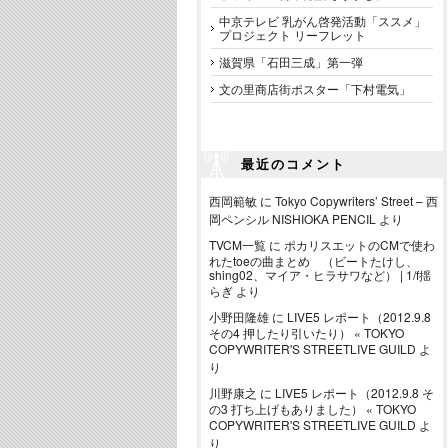
中京テレビ 乳がん啓発活動「ススメ」
プロジェクト リーフレット
滋賀県「石田三成」第一弾
文の里商店街ポスター「下村電気」
最近のコメント
西岡範敏
に
Tokyo Copywriters’ Street – 西
岡ペンシル NISHIOKA PENCIL
より
TVCM一覧
に
ポカリスエットのCMで使わ
れたtoeの曲まとめ （ビートたけし、
shing02、マイア・ヒラサワなど） | 1/f揺
らぎ
より
小野田隆雄
に
LIVE5 レポート（2012.9.8
その4 押したり引いたり） « TOKYO
COPYWRITER'S STREETLIVE GUILD
よ
り
川野康之
に
LIVE5 レポート（2012.9.8 そ
の3 打ち上げもありました） « TOKYO
COPYWRITER'S STREETLIVE GUILD
よ
り