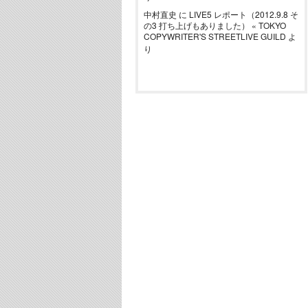
中村直史
に
LIVE5 レポート（2012.9.8 そ
の3 打ち上げもありました） « TOKYO
COPYWRITER'S STREETLIVE GUILD
よ
り