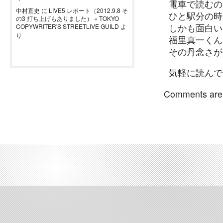
電車で読むの
中村直史
に
LIVE5 レポート（2012.9.8 そ
ひと駅分の時
の3 打ち上げもありました） « TOKYO
しかも面白い
COPYWRITER'S STREETLIVE GUILD
よ
り
福里真一くん
その丹念さが
気軽に読んで
Comments are 