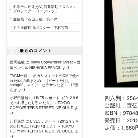
中京テレビ 乳がん啓発活動「ススメ」
プロジェクト リーフレット
滋賀県「石田三成」第一弾
文の里商店街ポスター「下村電気」
最近のコメント
西岡範敏
に
Tokyo Copywriters’ Street – 西
岡ペンシル NISHIOKA PENCIL
より
TVCM一覧
に
ポカリスエットのCMで使わ
れたtoeの曲まとめ （ビートたけし、
shing02、マイア・ヒラサワなど） | 1/f揺
らぎ
より
四六判：256
小野田隆雄
に
LIVE5 レポート（2012.9.8
その4 押したり引いたり） « TOKYO
出版社：宣伝
COPYWRITER'S STREETLIVE GUILD
よ
ISBN：97848
り
発売日：2013/
川野康之
に
LIVE5 レポート（2012.9.8 そ
の3 打ち上げもありました） « TOKYO
定価：1,680
COPYWRITER'S STREETLIVE GUILD
よ
り