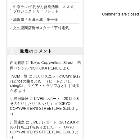
中京テレビ 乳がん啓発活動「ススメ」
プロジェクト リーフレット
Comments are closed
滋賀県「石田三成」第一弾
文の里商店街ポスター「下村電気」
最近のコメント
西岡範敏
に
Tokyo Copywriters’ Street – 西
岡ペンシル NISHIOKA PENCIL
より
TVCM一覧
に
ポカリスエットのCMで使わ
れたtoeの曲まとめ （ビートたけし、
shing02、マイア・ヒラサワなど） | 1/f揺
らぎ
より
小野田隆雄
に
LIVE5 レポート（2012.9.8
その4 押したり引いたり） « TOKYO
COPYWRITER'S STREETLIVE GUILD
よ
り
川野康之
に
LIVE5 レポート（2012.9.8 そ
の3 打ち上げもありました） « TOKYO
COPYWRITER'S STREETLIVE GUILD
よ
り