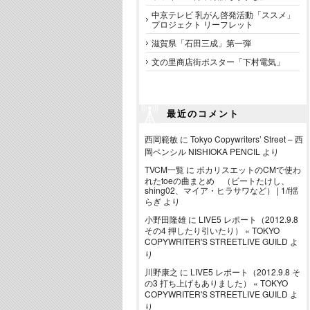
中京テレビ 乳がん啓発活動「ススメ」
プロジェクト リーフレット
滋賀県「石田三成」第一弾
文の里商店街ポスター「下村電気」
最近のコメント
西岡範敏
に
Tokyo Copywriters’ Street – 西
岡ペンシル NISHIOKA PENCIL
より
TVCM一覧
に
ポカリスエットのCMで使わ
れたtoeの曲まとめ （ビートたけし、
shing02、マイア・ヒラサワなど） | 1/f揺
らぎ
より
小野田隆雄
に
LIVE5 レポート（2012.9.8
その4 押したり引いたり） « TOKYO
COPYWRITER'S STREETLIVE GUILD
よ
り
川野康之
に
LIVE5 レポート（2012.9.8 そ
の3 打ち上げもありました） « TOKYO
COPYWRITER'S STREETLIVE GUILD
よ
り