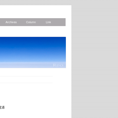
Archives
Column
Link
News
電通