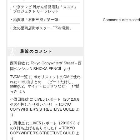
中京テレビ 乳がん啓発活動「ススメ」
プロジェクト リーフレット
滋賀県「石田三成」第一弾
Comments are closed
文の里商店街ポスター「下村電気」
最近のコメント
西岡範敏
に
Tokyo Copywriters’ Street – 西
岡ペンシル NISHIOKA PENCIL
より
TVCM一覧
に
ポカリスエットのCMで使わ
れたtoeの曲まとめ （ビートたけし、
shing02、マイア・ヒラサワなど） | 1/f揺
らぎ
より
小野田隆雄
に
LIVE5 レポート（2012.9.8
その4 押したり引いたり） « TOKYO
COPYWRITER'S STREETLIVE GUILD
よ
り
川野康之
に
LIVE5 レポート（2012.9.8 そ
の3 打ち上げもありました） « TOKYO
COPYWRITER'S STREETLIVE GUILD
よ
り