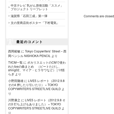
中京テレビ 乳がん啓発活動「ススメ」
プロジェクト リーフレット
滋賀県「石田三成」第一弾
Comments are closed
文の里商店街ポスター「下村電気」
最近のコメント
西岡範敏
に
Tokyo Copywriters’ Street – 西
岡ペンシル NISHIOKA PENCIL
より
TVCM一覧
に
ポカリスエットのCMで使わ
れたtoeの曲まとめ （ビートたけし、
shing02、マイア・ヒラサワなど） | 1/f揺
らぎ
より
小野田隆雄
に
LIVE5 レポート（2012.9.8
その4 押したり引いたり） « TOKYO
COPYWRITER'S STREETLIVE GUILD
よ
り
川野康之
に
LIVE5 レポート（2012.9.8 そ
の3 打ち上げもありました） « TOKYO
COPYWRITER'S STREETLIVE GUILD
よ
り