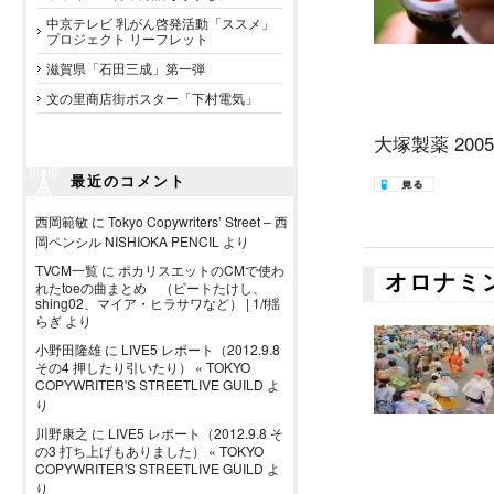
中京テレビ 乳がん啓発活動「ススメ」
プロジェクト リーフレット
滋賀県「石田三成」第一弾
文の里商店街ポスター「下村電気」
大塚製薬 200
最近のコメント
西岡範敏
に
Tokyo Copywriters’ Street – 西
岡ペンシル NISHIOKA PENCIL
より
TVCM一覧
に
ポカリスエットのCMで使わ
オロナミ
れたtoeの曲まとめ （ビートたけし、
shing02、マイア・ヒラサワなど） | 1/f揺
らぎ
より
小野田隆雄
に
LIVE5 レポート（2012.9.8
その4 押したり引いたり） « TOKYO
COPYWRITER'S STREETLIVE GUILD
よ
り
川野康之
に
LIVE5 レポート（2012.9.8 そ
の3 打ち上げもありました） « TOKYO
COPYWRITER'S STREETLIVE GUILD
よ
り