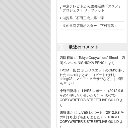
中京テレビ 乳がん啓発活動「ススメ」
プロジェクト リーフレット
滋賀県「石田三成」第一弾
文の里商店街ポスター「下村電気」
最近のコメント
西岡範敏
に
Tokyo Copywriters’ Street – 西
岡ペンシル NISHIOKA PENCIL
より
TVCM一覧
に
ポカリスエットのCMで使わ
れたtoeの曲まとめ （ビートたけし、
shing02、マイア・ヒラサワなど） | 1/f揺
らぎ
より
小野田隆雄
に
LIVE5 レポート（2012.9.8
その4 押したり引いたり） « TOKYO
COPYWRITER'S STREETLIVE GUILD
よ
り
川野康之
に
LIVE5 レポート（2012.9.8 そ
の3 打ち上げもありました） « TOKYO
COPYWRITER'S STREETLIVE GUILD
よ
り