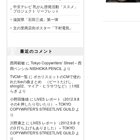
中京テレビ 乳がん啓発活動「ススメ」
プロジェクト リーフレット
滋賀県「石田三成」第一弾
文の里商店街ポスター「下村電気」
最近のコメント
西岡範敏
に
Tokyo Copywriters’ Street – 西
岡ペンシル NISHIOKA PENCIL
より
TVCM一覧
に
ポカリスエットのCMで使わ
れたtoeの曲まとめ （ビートたけし、
shing02、マイア・ヒラサワなど） | 1/f揺
らぎ
より
小野田隆雄
に
LIVE5 レポート（2012.9.8
その4 押したり引いたり） « TOKYO
COPYWRITER'S STREETLIVE GUILD
よ
り
川野康之
に
LIVE5 レポート（2012.9.8 そ
の3 打ち上げもありました） « TOKYO
COPYWRITER'S STREETLIVE GUILD
よ
り