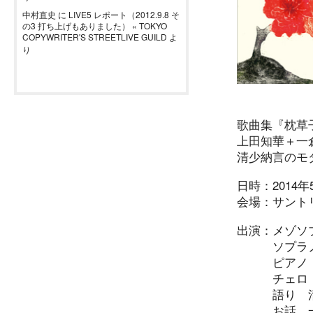
中村直史
に
LIVE5 レポート（2012.9.8 そ
の3 打ち上げもありました） « TOKYO
COPYWRITER'S STREETLIVE GUILD
よ
り
歌曲集『枕草
上田知華＋一
清少納言のモ
日時：2014年
会場：サント
出演：メゾソ
ソプラノ
ピアノ 
チェロ 
語り 清
お話 一倉