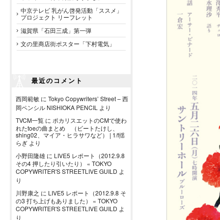
中京テレビ 乳がん啓発活動「ススメ」
プロジェクト リーフレット
滋賀県「石田三成」第一弾
文の里商店街ポスター「下村電気」
最近のコメント
西岡範敏
に
Tokyo Copywriters’ Street – 西
岡ペンシル NISHIOKA PENCIL
より
TVCM一覧
に
ポカリスエットのCMで使わ
れたtoeの曲まとめ （ビートたけし、
shing02、マイア・ヒラサワなど） | 1/f揺
らぎ
より
小野田隆雄
に
LIVE5 レポート（2012.9.8
その4 押したり引いたり） « TOKYO
COPYWRITER'S STREETLIVE GUILD
よ
り
川野康之
に
LIVE5 レポート（2012.9.8 そ
の3 打ち上げもありました） « TOKYO
COPYWRITER'S STREETLIVE GUILD
よ
り