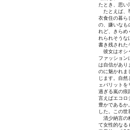
たとき、思い
たとえば、季
衣食住の暮ら
の、嫌いなも
れど、きらめ
れられそうな
書き残された
彼女はオシャ
ファッション
は自信があり
のに魅かれま
じます。自然
ェバリットを
過ぎる嵐の痕
言えばエコロ
豊かであるか
した。この世
清少納言の精
て女性的なる