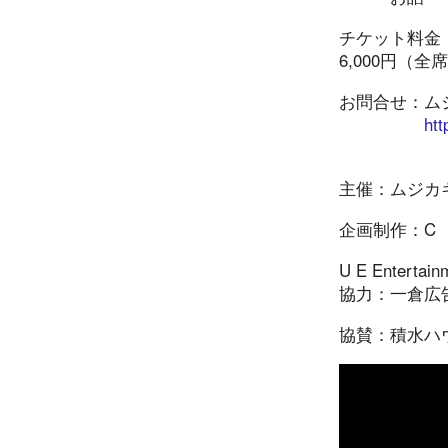
チケット料金
6,000円（全
お問合せ：ムジカキア
htt
03-5739-
主催：ムジカ
企画制作：C
U E Entertain
協力：一倉広
協賛：積水ハ