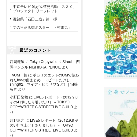
中京テレビ 乳がん啓発活動「ススメ」
プロジェクト リーフレット
滋賀県「石田三成」第一弾
文の里商店街ポスター「下村電気」
最近のコメント
西岡範敏
に
Tokyo Copywriters’ Street – 西
岡ペンシル NISHIOKA PENCIL
より
TVCM一覧
に
ポカリスエットのCMで使わ
れたtoeの曲まとめ （ビートたけし、
shing02、マイア・ヒラサワなど） | 1/f揺
らぎ
より
小野田隆雄
に
LIVE5 レポート（2012.9.8
その4 押したり引いたり） « TOKYO
COPYWRITER'S STREETLIVE GUILD
よ
り
川野康之
に
LIVE5 レポート（2012.9.8 そ
の3 打ち上げもありました） « TOKYO
COPYWRITER'S STREETLIVE GUILD
よ
り