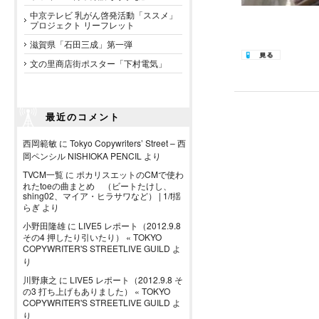
中京テレビ 乳がん啓発活動「ススメ」
プロジェクト リーフレット
滋賀県「石田三成」第一弾
文の里商店街ポスター「下村電気」
最近のコメント
西岡範敏
に
Tokyo Copywriters’ Street – 西
岡ペンシル NISHIOKA PENCIL
より
TVCM一覧
に
ポカリスエットのCMで使わ
れたtoeの曲まとめ （ビートたけし、
shing02、マイア・ヒラサワなど） | 1/f揺
らぎ
より
小野田隆雄
に
LIVE5 レポート（2012.9.8
その4 押したり引いたり） « TOKYO
COPYWRITER'S STREETLIVE GUILD
よ
り
川野康之
に
LIVE5 レポート（2012.9.8 そ
の3 打ち上げもありました） « TOKYO
COPYWRITER'S STREETLIVE GUILD
よ
り