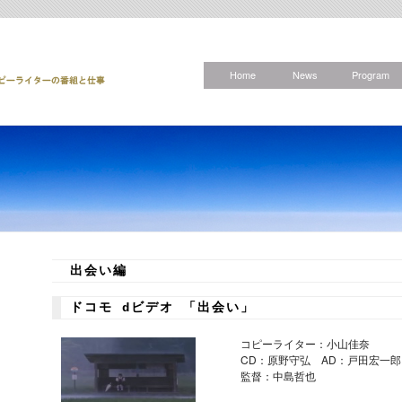
Home
News
Program
出会い編
ドコモ dビデオ 「出会い」
コピーライター：小山佳奈
CD：原野守弘 AD：戸田宏一郎
監督：中島哲也