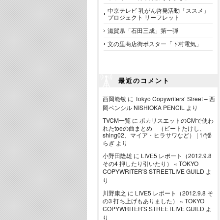
中京テレビ 乳がん啓発活動「ススメ」
プロジェクト リーフレット
滋賀県「石田三成」第一弾
文の里商店街ポスター「下村電気」
最近のコメント
西岡範敏
に
Tokyo Copywriters’ Street – 西
岡ペンシル NISHIOKA PENCIL
より
TVCM一覧
に
ポカリスエットのCMで使わ
れたtoeの曲まとめ （ビートたけし、
shing02、マイア・ヒラサワなど） | 1/f揺
らぎ
より
小野田隆雄
に
LIVE5 レポート（2012.9.8
その4 押したり引いたり） « TOKYO
COPYWRITER'S STREETLIVE GUILD
よ
り
川野康之
に
LIVE5 レポート（2012.9.8 そ
の3 打ち上げもありました） « TOKYO
COPYWRITER'S STREETLIVE GUILD
よ
り