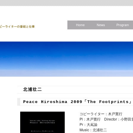
Home
News
Program
北浦壮二
Peace Hiroshima 2009「The Footprints
コピーライター：木戸寛行
Pl：木戸寛行 Director：小野田
Pr：大嶌諭
Music：北浦壮二