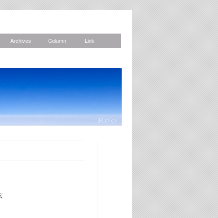
Archives
Column
Link
News
」
玄