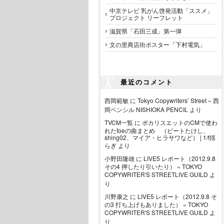
中京テレビ 乳がん啓発活動「ススメ」
プロジェクト リーフレット
滋賀県「石田三成」第一弾
文の里商店街ポスター「下村電気」
最近のコメント
西岡範敏
に
Tokyo Copywriters’ Street – 西
岡ペンシル NISHIOKA PENCIL
より
TVCM一覧
に
ポカリスエットのCMで使わ
れたtoeの曲まとめ （ビートたけし、
shing02、マイア・ヒラサワなど） | 1/f揺
らぎ
より
小野田隆雄
に
LIVE5 レポート（2012.9.8
その4 押したり引いたり） « TOKYO
COPYWRITER'S STREETLIVE GUILD
よ
り
川野康之
に
LIVE5 レポート（2012.9.8 そ
の3 打ち上げもありました） « TOKYO
COPYWRITER'S STREETLIVE GUILD
よ
り