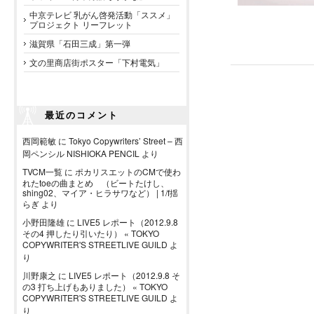
中京テレビ 乳がん啓発活動「ススメ」
プロジェクト リーフレット
滋賀県「石田三成」第一弾
文の里商店街ポスター「下村電気」
最近のコメント
西岡範敏
に
Tokyo Copywriters’ Street – 西
岡ペンシル NISHIOKA PENCIL
より
TVCM一覧
に
ポカリスエットのCMで使わ
れたtoeの曲まとめ （ビートたけし、
shing02、マイア・ヒラサワなど） | 1/f揺
らぎ
より
小野田隆雄
に
LIVE5 レポート（2012.9.8
その4 押したり引いたり） « TOKYO
COPYWRITER'S STREETLIVE GUILD
よ
り
川野康之
に
LIVE5 レポート（2012.9.8 そ
の3 打ち上げもありました） « TOKYO
COPYWRITER'S STREETLIVE GUILD
よ
り