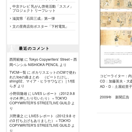
中京テレビ 乳がん啓発活動「ススメ」
プロジェクト リーフレット
滋賀県「石田三成」第一弾
文の里商店街ポスター「下村電気」
最近のコメント
西岡範敏
に
Tokyo Copywriters’ Street – 西
岡ペンシル NISHIOKA PENCIL
より
TVCM一覧
に
ポカリスエットのCMで使わ
コピーライター：内
れたtoeの曲まとめ （ビートたけし、
shing02、マイア・ヒラサワなど） | 1/f揺
CD：加藤英夫・大
らぎ
より
AD・D：土屋絵里
小野田隆雄
に
LIVE5 レポート（2012.9.8
2009年 新聞広告
その4 押したり引いたり） « TOKYO
COPYWRITER'S STREETLIVE GUILD
よ
り
川野康之
に
LIVE5 レポート（2012.9.8 そ
の3 打ち上げもありました） « TOKYO
COPYWRITER'S STREETLIVE GUILD
よ
り