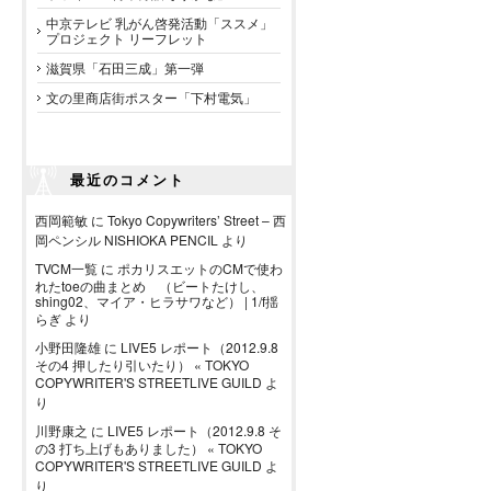
中京テレビ 乳がん啓発活動「ススメ」
プロジェクト リーフレット
滋賀県「石田三成」第一弾
文の里商店街ポスター「下村電気」
最近のコメント
西岡範敏
に
Tokyo Copywriters’ Street – 西
岡ペンシル NISHIOKA PENCIL
より
TVCM一覧
に
ポカリスエットのCMで使わ
れたtoeの曲まとめ （ビートたけし、
shing02、マイア・ヒラサワなど） | 1/f揺
らぎ
より
小野田隆雄
に
LIVE5 レポート（2012.9.8
その4 押したり引いたり） « TOKYO
COPYWRITER'S STREETLIVE GUILD
よ
り
川野康之
に
LIVE5 レポート（2012.9.8 そ
の3 打ち上げもありました） « TOKYO
COPYWRITER'S STREETLIVE GUILD
よ
り