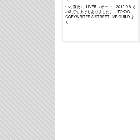
中村直史
に
LIVE5 レポート（2012.9.8 そ
の3 打ち上げもありました） « TOKYO
COPYWRITER'S STREETLIVE GUILD
よ
り