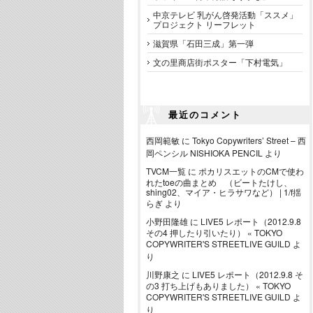
中京テレビ 乳がん啓発活動「ススメ」
プロジェクト リーフレット
滋賀県「石田三成」第一弾
文の里商店街ポスター「下村電気」
最近のコメント
西岡範敏
に
Tokyo Copywriters’ Street – 西
岡ペンシル NISHIOKA PENCIL
より
TVCM一覧
に
ポカリスエットのCMで使わ
れたtoeの曲まとめ （ビートたけし、
shing02、マイア・ヒラサワなど） | 1/f揺
らぎ
より
小野田隆雄
に
LIVE5 レポート（2012.9.8
その4 押したり引いたり） « TOKYO
COPYWRITER'S STREETLIVE GUILD
よ
り
川野康之
に
LIVE5 レポート（2012.9.8 そ
の3 打ち上げもありました） « TOKYO
COPYWRITER'S STREETLIVE GUILD
よ
り