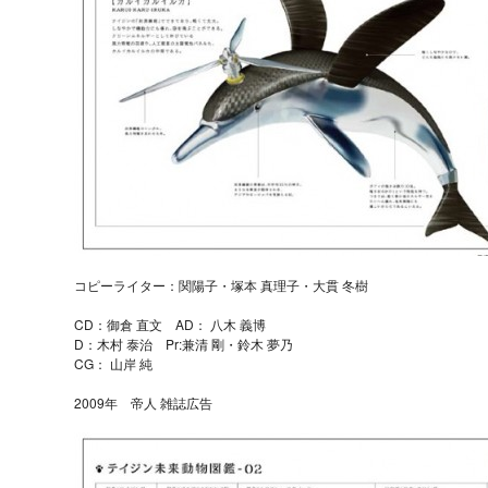
コピーライター：関陽子・塚本 真理子・大貫 冬樹
CD：御倉 直文 AD： 八木 義博
D：木村 泰治 Pr:兼清 剛・鈴木 夢乃
CG： 山岸 純
2009年 帝人 雑誌広告