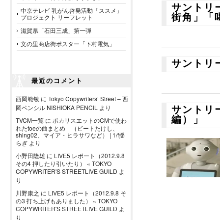
サントリ
中京テレビ 乳がん啓発活動「ススメ」
街角」「
プロジェクト リーフレット
滋賀県「石田三成」第一弾
文の里商店街ポスター「下村電気」
サントリ
最近のコメント
西岡範敏
に
Tokyo Copywriters’ Street – 西
岡ペンシル NISHIOKA PENCIL
より
サントリー
編）」
TVCM一覧
に
ポカリスエットのCMで使わ
れたtoeの曲まとめ （ビートたけし、
shing02、マイア・ヒラサワなど） | 1/f揺
らぎ
より
小野田隆雄
に
LIVE5 レポート（2012.9.8
その4 押したり引いたり） « TOKYO
COPYWRITER'S STREETLIVE GUILD
よ
り
川野康之
に
LIVE5 レポート（2012.9.8 そ
の3 打ち上げもありました） « TOKYO
COPYWRITER'S STREETLIVE GUILD
よ
り