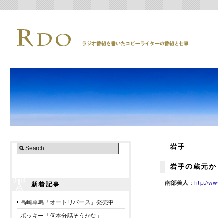
岩手
岩手の蔵元か
南部美人
：
http://ww
新着記事
高崎卓馬「オートリバース」発売中
ポッキー「何本分話そうかな」