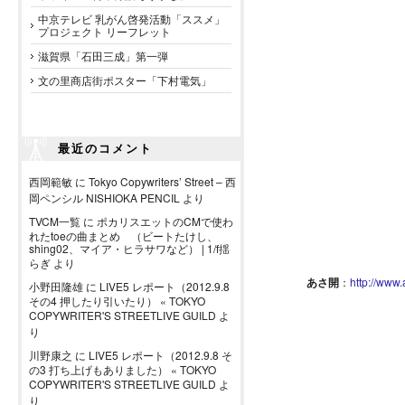
中京テレビ 乳がん啓発活動「ススメ」
プロジェクト リーフレット
滋賀県「石田三成」第一弾
文の里商店街ポスター「下村電気」
最近のコメント
西岡範敏
に
Tokyo Copywriters’ Street – 西
岡ペンシル NISHIOKA PENCIL
より
TVCM一覧
に
ポカリスエットのCMで使わ
れたtoeの曲まとめ （ビートたけし、
shing02、マイア・ヒラサワなど） | 1/f揺
らぎ
より
あさ開
：
http://www.
小野田隆雄
に
LIVE5 レポート（2012.9.8
その4 押したり引いたり） « TOKYO
COPYWRITER'S STREETLIVE GUILD
よ
り
川野康之
に
LIVE5 レポート（2012.9.8 そ
の3 打ち上げもありました） « TOKYO
COPYWRITER'S STREETLIVE GUILD
よ
り