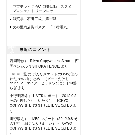
中京テレビ 乳がん啓発活動「ススメ」
プロジェクト リーフレット
滋賀県「石田三成」第一弾
文の里商店街ポスター「下村電気」
最近のコメント
西岡範敏
に
Tokyo Copywriters’ Street – 西
岡ペンシル NISHIOKA PENCIL
より
TVCM一覧
に
ポカリスエットのCMで使わ
れたtoeの曲まとめ （ビートたけし、
shing02、マイア・ヒラサワなど） | 1/f揺
らぎ
より
小野田隆雄
に
LIVE5 レポート（2012.9.8
その4 押したり引いたり） « TOKYO
COPYWRITER'S STREETLIVE GUILD
よ
り
川野康之
に
LIVE5 レポート（2012.9.8 そ
の3 打ち上げもありました） « TOKYO
COPYWRITER'S STREETLIVE GUILD
よ
り