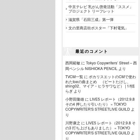
中京テレビ 乳がん啓発活動「ススメ」
プロジェクト リーフレット
滋賀県「石田三成」第一弾
文の里商店街ポスター「下村電気」
最近のコメント
西岡範敏
に
Tokyo Copywriters’ Street – 西
岡ペンシル NISHIOKA PENCIL
より
TVCM一覧
に
ポカリスエットのCMで使わ
れたtoeの曲まとめ （ビートたけし、
shing02、マイア・ヒラサワなど） | 1/f揺
らぎ
より
小野田隆雄
に
LIVE5 レポート（2012.9.8
その4 押したり引いたり） « TOKYO
COPYWRITER'S STREETLIVE GUILD
よ
り
川野康之
に
LIVE5 レポート（2012.9.8 そ
の3 打ち上げもありました） « TOKYO
COPYWRITER'S STREETLIVE GUILD
よ
り