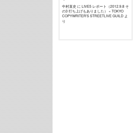
中村直史
に
LIVE5 レポート（2012.9.8 そ
の3 打ち上げもありました） « TOKYO
COPYWRITER'S STREETLIVE GUILD
よ
り