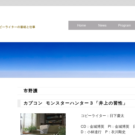
Home
News
Program
市野護
カプコン モンスターハンター３「井上の習性」
コピーライター：日下慶太
CD：金城博英 Pl：金城博英
D：小林達行 P：衣川剛史