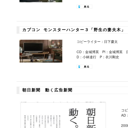
カプコン モンスターハンター３「野生の妻夫木」
コピーライター：日下慶太
CD：金城博英 Pl：金城博英
D：小林達行 P：衣川剛史
朝日新聞 動く広告新聞
コピ
AD
20