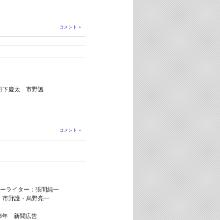
コメント »
 日下慶太 市野護
コメント »
ーライター：張間純一
：市野護・烏野亮一
08年 新聞広告