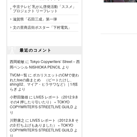
中京テレビ 乳がん啓発活動「ススメ」
プロジェクト リーフレット
滋賀県「石田三成」第一弾
文の里商店街ポスター「下村電気」
最近のコメント
西岡範敏
に
Tokyo Copywriters’ Street – 西
岡ペンシル NISHIOKA PENCIL
より
TVCM一覧
に
ポカリスエットのCMで使わ
れたtoeの曲まとめ （ビートたけし、
shing02、マイア・ヒラサワなど） | 1/f揺
らぎ
より
小野田隆雄
に
LIVE5 レポート（2012.9.8
その4 押したり引いたり） « TOKYO
COPYWRITER'S STREETLIVE GUILD
よ
り
川野康之
に
LIVE5 レポート（2012.9.8 そ
の3 打ち上げもありました） « TOKYO
COPYWRITER'S STREETLIVE GUILD
よ
り