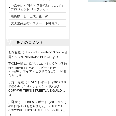
中京テレビ 乳がん啓発活動「ススメ」
プロジェクト リーフレット
滋賀県「石田三成」第一弾
文の里商店街ポスター「下村電気」
最近のコメント
西岡範敏
に
Tokyo Copywriters’ Street – 西
岡ペンシル NISHIOKA PENCIL
より
TVCM一覧
に
ポカリスエットのCMで使わ
れたtoeの曲まとめ （ビートたけし、
shing02、マイア・ヒラサワなど） | 1/f揺
らぎ
より
小野田隆雄
に
LIVE5 レポート（2012.9.8
その4 押したり引いたり） « TOKYO
COPYWRITER'S STREETLIVE GUILD
よ
り
川野康之
に
LIVE5 レポート（2012.9.8 そ
の3 打ち上げもありました） « TOKYO
COPYWRITER'S STREETLIVE GUILD
よ
り