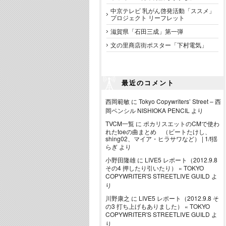
中京テレビ 乳がん啓発活動「ススメ」
プロジェクト リーフレット
滋賀県「石田三成」第一弾
文の里商店街ポスター「下村電気」
最近のコメント
西岡範敏
に
Tokyo Copywriters’ Street – 西
岡ペンシル NISHIOKA PENCIL
より
TVCM一覧
に
ポカリスエットのCMで使わ
れたtoeの曲まとめ （ビートたけし、
shing02、マイア・ヒラサワなど） | 1/f揺
らぎ
より
小野田隆雄
に
LIVE5 レポート（2012.9.8
その4 押したり引いたり） « TOKYO
COPYWRITER'S STREETLIVE GUILD
よ
り
川野康之
に
LIVE5 レポート（2012.9.8 そ
の3 打ち上げもありました） « TOKYO
COPYWRITER'S STREETLIVE GUILD
よ
り