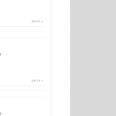
コメント »
介
コメント »
介