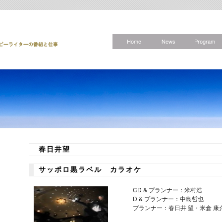
Home
News
Program
春日井望
サッポロ黒ラベル カラオケ
CD & プランナー：米村浩
D & プランナー：中島哲也
プランナー：春日井 望・米倉 康