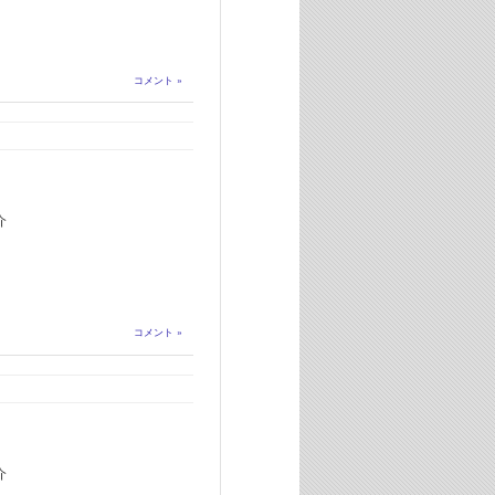
コメント »
介
コメント »
介