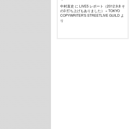
中村直史
に
LIVE5 レポート（2012.9.8 そ
の3 打ち上げもありました） « TOKYO
COPYWRITER'S STREETLIVE GUILD
よ
り