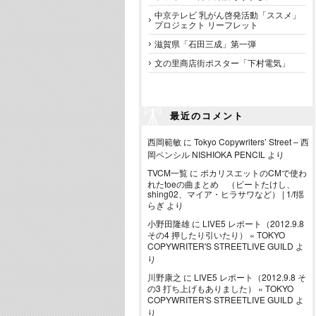
中京テレビ 乳がん啓発活動「ススメ」
プロジェクト リーフレット
滋賀県「石田三成」第一弾
文の里商店街ポスター「下村電気」
最近のコメント
西岡範敏
に
Tokyo Copywriters’ Street – 西
岡ペンシル NISHIOKA PENCIL
より
TVCM一覧
に
ポカリスエットのCMで使わ
れたtoeの曲まとめ （ビートたけし、
shing02、マイア・ヒラサワなど） | 1/f揺
らぎ
より
小野田隆雄
に
LIVE5 レポート（2012.9.8
その4 押したり引いたり） « TOKYO
COPYWRITER'S STREETLIVE GUILD
よ
り
川野康之
に
LIVE5 レポート（2012.9.8 そ
の3 打ち上げもありました） « TOKYO
COPYWRITER'S STREETLIVE GUILD
よ
り