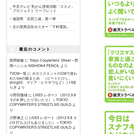
中京テレビ 乳がん啓発活動「ススメ」
プロジェクト リーフレット
滋賀県「石田三成」第一弾
文の里商店街ポスター「下村電気」
最近のコメント
西岡範敏
に
Tokyo Copywriters’ Street – 西
岡ペンシル NISHIOKA PENCIL
より
TVCM一覧
に
ポカリスエットのCMで使わ
れたtoeの曲まとめ （ビートたけし、
shing02、マイア・ヒラサワなど） | 1/f揺
らぎ
より
小野田隆雄
に
LIVE5 レポート（2012.9.8
その4 押したり引いたり） « TOKYO
COPYWRITER'S STREETLIVE GUILD
よ
り
川野康之
に
LIVE5 レポート（2012.9.8 そ
の3 打ち上げもありました） « TOKYO
COPYWRITER'S STREETLIVE GUILD
よ
り