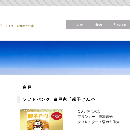
Home
News
Program
白戸
ソフトバンク 白戸家「親子げんか」
CD：佐々木宏
プランナー：澤本嘉光
ディレクター：森ガキ侑大