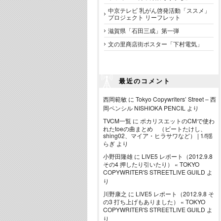
中京テレビ 乳がん啓発活動「ススメ」
プロジェクト リーフレット
滋賀県「石田三成」第一弾
文の里商店街ポスター「下村電気」
最近のコメント
西岡範敏
に
Tokyo Copywriters’ Street – 西
岡ペンシル NISHIOKA PENCIL
より
TVCM一覧
に
ポカリスエットのCMで使わ
れたtoeの曲まとめ （ビートたけし、
shing02、マイア・ヒラサワなど） | 1/f揺
らぎ
より
小野田隆雄
に
LIVE5 レポート（2012.9.8
その4 押したり引いたり） « TOKYO
COPYWRITER'S STREETLIVE GUILD
よ
り
川野康之
に
LIVE5 レポート（2012.9.8 そ
の3 打ち上げもありました） « TOKYO
COPYWRITER'S STREETLIVE GUILD
よ
り