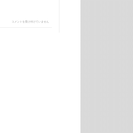
ソ
コメントを受け付けていません
フ
ト
バ
ン
ク
白
戸
家
「親
子
げ
ん
か」
は