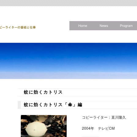
Home
News
Program
蚊に効くカトリス
蚊に効くカトリス「傘」編
コピーライター：直川隆久
2004年 テレビCM