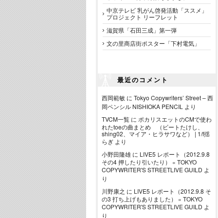
中京テレビ 乳がん啓発活動「ススメ」
プロジェクト リーフレット
滋賀県「石田三成」第一弾
文の里商店街ポスター「下村電気」
最近のコメント
西岡範敏
に
Tokyo Copywriters’ Street – 西
岡ペンシル NISHIOKA PENCIL
より
TVCM一覧
に
ポカリスエットのCMで使わ
れたtoeの曲まとめ （ビートたけし、
shing02、マイア・ヒラサワなど） | 1/f揺
らぎ
より
小野田隆雄
に
LIVE5 レポート（2012.9.8
その4 押したり引いたり） « TOKYO
COPYWRITER'S STREETLIVE GUILD
よ
り
川野康之
に
LIVE5 レポート（2012.9.8 そ
の3 打ち上げもありました） « TOKYO
COPYWRITER'S STREETLIVE GUILD
よ
り